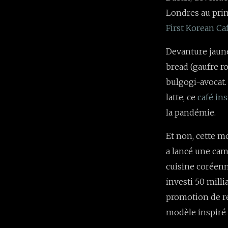
Londres au prin
First Korean Ca
Devanture jaune 
bread (gaufre r
bulgogi-avocat.
latte, ce
café in
la pandémie.
Et non, cette m
a lancé une cam
cuisine coréenn
investi 50 milli
promotion de re
modèle inspiré 