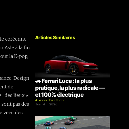
Articles Similaires
elle coréenne —
 Asie à la fin
our la K-pop,
sance. Design
🚗 Ferrari Luce : la plus
ent de
pratique, la plus radicale —
et 100% électrique
 : des lieux «
Alexis Berthoud
e sont pas des
Jun 4, 2026
le vécu des