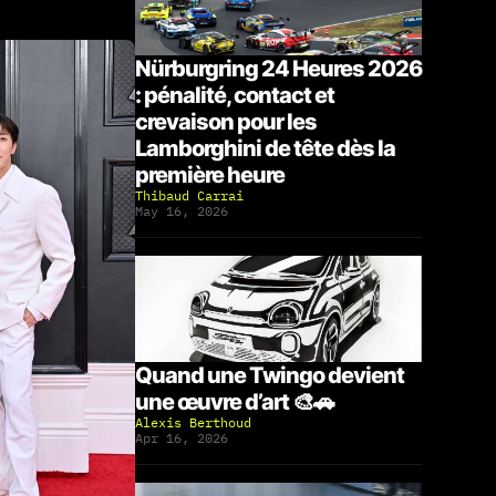
Nürburgring 24 Heures 2026
: pénalité, contact et
crevaison pour les
Lamborghini de tête dès la
première heure
Thibaud Carrai
May 16, 2026
Quand une Twingo devient
une œuvre d’art 🎨🚗
Alexis Berthoud
Apr 16, 2026