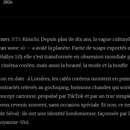
, 2026
ters
.
BTS
. Kimchi. Depuis plus de dix ans, la vague cultur
an wave ») — a avalé la planète. Partie de soaps exportés en
Hallyu 1.0), elle s’est transformée en obsession mondiale p
 cinéma coréen, mais aussi la beauté, la mode et la bouffe.
on en date : à Londres, les cafés coréens montent en puis
contractés relevés au gochujang, boissons chaudes qui sort
concept cartonne, propulsé par TikTok et par un truc simple
 peux revenir souvent, sans occasion spéciale. Et non, ce n
de Séoul : ils ont une identité londonienne, façonnée par 
Royaume-Uni.