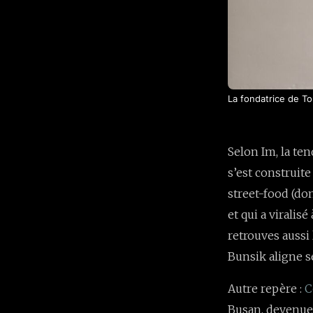
La fondatrice de Tok
Selon Im, la te
s’est construit
street-food (do
et qui a viralis
retrouves aussi
Bunsik aligne s
Autre repère :
C
Busan, devenue 