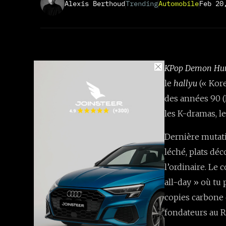
Alexis Berthoud
Trending
Automobile
Feb 20
KPop Demon Hun
le
hallyu
(« Kore
des années 90 (
les K-dramas, le
Dernière mutati
léché, plats dé
l’ordinaire. Le 
all-day » où tu
copies carbone 
fondateurs au 