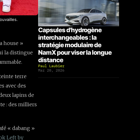
uvailles.
Capsules d'hydrogène
interchangeables : la
a house »
stratégie modulaire de
NamX pour viser la longue
ui la distingue
distance
grammable.
Paul Laubier
Mar 20, 2026
teinte terre
es avec des
 deux lapins de
te : des milliers
café « dabang »
ok Left by