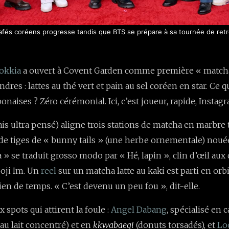
afés coréens progresse tandis que BTS se prépare à sa tournée de retro
okkia
a ouvert à Covent Garden comme première « match
res : lattes au thé vert et pain au sel coréen en star. Ce q
onaises ? Zéro cérémonial. Ici, c’est joueur, rapide, Insta
ais ultra pensé) aligne trois stations de matcha en marbre 
 de tiges de « bunny tails » (une herbe ornementale) noué
a » se traduit grosso modo par « Hé, lapin », clin d’œil aux
ooji Im. Un
reel
sur un matcha latte au kaki est parti en orbi
ien de temps. « C’est devenu un peu fou », dit-elle.
spots qui attirent la foule :
Angel Dabang
, spécialisé en 
au lait concentré) et en
kkwabaegi
(donuts torsadés), et
Lo