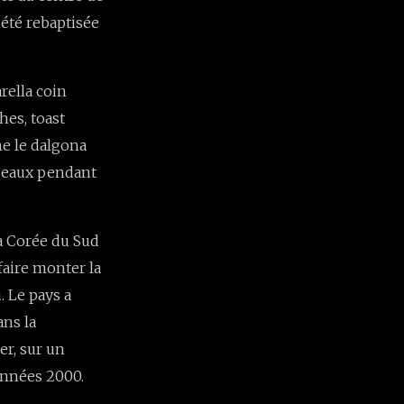
 été rebaptisée
rella coin
hes, toast
me le dalgona
éseaux pendant
la Corée du Sud
faire monter la
. Le pays a
ans la
er, sur un
années 2000.