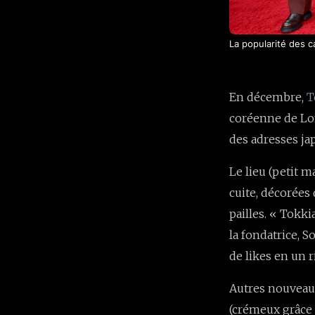
La popularité des c
En décembre,
T
coréenne de Lond
des adresses jap
Le lieu (petit m
cuite, décorées
pailles. « Tokki
la fondatrice, S
de likes en un r
Autres nouveaux 
(crémeux grâce 