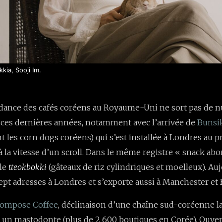
kia, Sooji Im.
ndance des cafés coréens au Royaume-Uni ne sort pas de nul
e ces dernières années, notamment avec l’arrivée de
Bunsi
nt les corn dogs coréens) qui s’est installée à Londres au
é à la vitesse d’un scroll. Dans le même registre « snack abo
 le
tteokbokki
(gâteaux de riz cylindriques et moelleux). Auj
ept adresses à Londres et s’exporte aussi à Manchester et B
ompose Coffee
, déclinaison d’une chaîne sud-coréenne l
un mastodonte (plus de 2 600 boutiques en Corée). Ouver