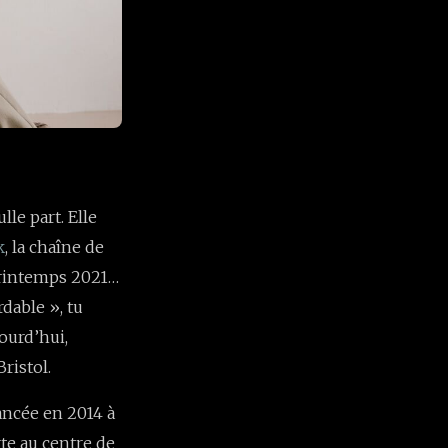
le part. Elle
k
, la chaîne de
 printemps 2021…
rdable », tu
ourd’hui,
ristol.
ancée en 2014 à
te au centre de