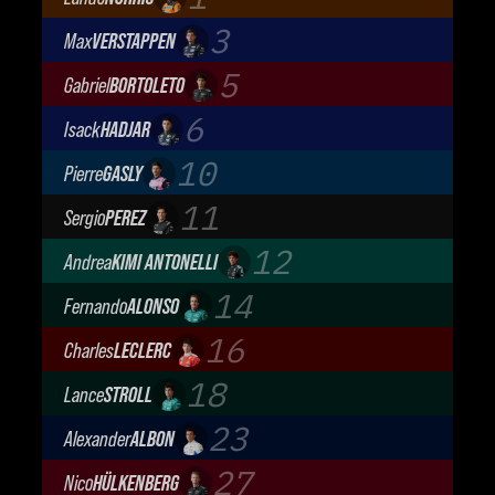
McLaren Mastercard F1 Team
3
Max
VERSTAPPEN
Oracle Red Bull Racing
5
Gabriel
BORTOLETO
Audi Revolut F1 Team
6
Isack
HADJAR
Oracle Red Bull Racing
10
Pierre
GASLY
BWT Alpine Formula One Team
11
Sergio
PEREZ
Cadillac Formula 1 Team
12
Andrea
KIMI ANTONELLI
Mercedes-AMG Petronas F1 Team
14
Fernando
ALONSO
Aston Martin Aramco F1 Team
16
Charles
LECLERC
Scuderia Ferrari
18
Lance
STROLL
Aston Martin Aramco F1 Team
23
Alexander
ALBON
Atlassian Williams F1 Team
27
Nico
HÜLKENBERG