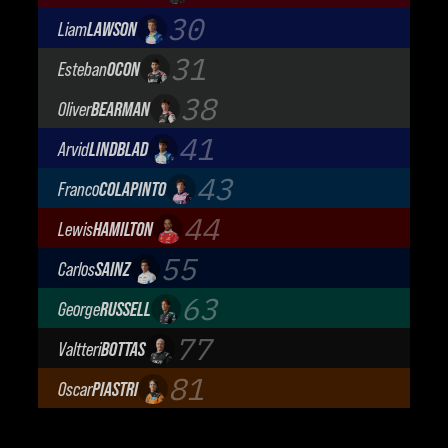
Audi Revolut F1 Team
30
Liam
LAWSON
Visa Cash App Racing Bulls
31
Esteban
OCON
TGR Haas F1 Team
38
Oliver
BEARMAN
TGR Haas F1 Team
41
Arvid
LINDBLAD
Visa Cash App Racing Bulls
43
Franco
COLAPINTO
BWT Alpine Formula One Team
44
Lewis
HAMILTON
Scuderia Ferrari
55
Carlos
SAINZ
Atlassian Williams F1 Team
63
George
RUSSELL
Mercedes-AMG Petronas F1 Team
77
Valtteri
BOTTAS
Cadillac Formula 1 Team
81
Oscar
PIASTRI
McLaren Mastercard F1 Team