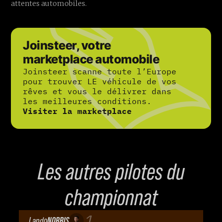
attentes automobiles.
Joinsteer, votre
marketplace automobile
Joinsteer scanne toute l’Europe
pour trouver LE véhicule de vos
rêves et vous le délivrer dans
les meilleures conditions.
Visiter la marketplace
Les autres pilotes du
championnat
1
Lando
NORRIS