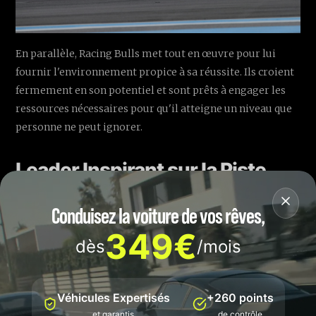
En parallèle, Racing Bulls met tout en œuvre pour lui
fournir l'environnement propice à sa réussite. Ils croient
fermement en son potentiel et sont prêts à engager les
ressources nécessaires pour qu'il atteigne un niveau que
personne ne peut ignorer.
Leader Inspirant sur la Piste
Le retour de Tsunoda sur la piste s'accompagne d'une
Conduisez la voiture de vos rêves,
attitude exemplaire qui inspire son entourage. Après les
349€
premiers essais, il s'est distingué avec un feedback
dès
/mois
technique d'une précision remarquable. Sa capacité à
jouer un rôle de leader et à guider son équipe vers l'avant
démontre son véritable pouvoir de chef de file.
Véhicules Expertisés
+260 points
et garantis
de contrôle