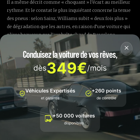
Il a même décrit comme « choquant » l’écart au meilleur
rythme. Et le constat le plus inquiétant concerne la tenue
des pneus : selon Sainz, Williams subit « deux fois plus »
de dégradation que les autres, en raison d’une voiture qui
glisse beaucoup sur l’asphalte chaud de Barcelone.
Les ennuis de Luke Browning en EL1 n’ont fait
Conduisez la voiture de vos rêves,
qu’aggraver une journée déjà compliquée pour l’équipe.
349€
dès
/mois
En vue : Leonardo Fornaroli,
une première sous pression
Véhicules Expertisés
+260 points
bien maîtrisée
et garantis
de contrôle
+50 000 voitures
disponibles