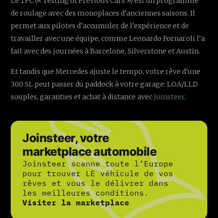
Le TPC (« Testing of Previous Cars ») est un programme
de roulage avec des monoplaces d’anciennes saisons. Il
permet aux pilotes d’accumuler de l’expérience et de
travailler avec une équipe, comme Leonardo Fornaroli l’a
fait avec des journées à Barcelone, Silverstone et Austin.
Et tandis que Mercedes ajuste le tempo, votre rêve d’une
300 SL peut passer du paddock à votre garage: LOA/LLD
souples, garanties et achat à distance avec
Joinsteer
.
Joinsteer, votre
marketplace automobile
Joinsteer scanne toute l’Europe
pour trouver LE véhicule de vos
rêves et vous le délivrer dans
les meilleures conditions.
Visiter la marketplace