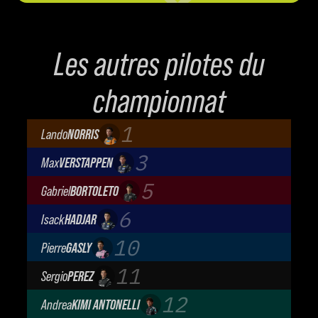
Les autres pilotes du
championnat
1
Lando
NORRIS
McLaren Mastercard F1 Team
3
Max
VERSTAPPEN
Oracle Red Bull Racing
5
Gabriel
BORTOLETO
Audi Revolut F1 Team
6
Isack
HADJAR
Oracle Red Bull Racing
10
Pierre
GASLY
BWT Alpine Formula One Team
11
Sergio
PEREZ
Cadillac Formula 1 Team
12
Andrea
KIMI ANTONELLI