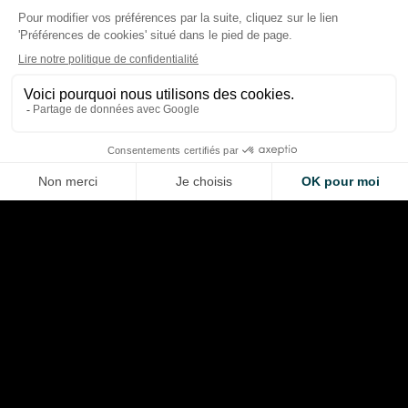
F1 2026 : les équipes refusent
F1 : pourquoi les pil
une règle qui aurait permis
peuvent pas repre
de baisser les pressions des
le contrôle de l’éner
pneus
électrique
Thibaud Carrai
Thibaud Carrai
Aug 6, 2026
Aug 5, 2026
LA VOITURE DE VOS RÊVES