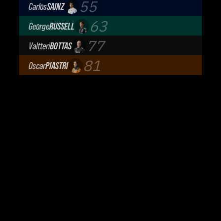
Scuderia Ferrari
55
Carlos
SAINZ
Atlassian Williams F1 Team
63
George
RUSSELL
Mercedes-AMG Petronas F1 Team
77
Valtteri
BOTTAS
Cadillac Formula 1 Team
81
Oscar
PIASTRI
McLaren Mastercard F1 Team