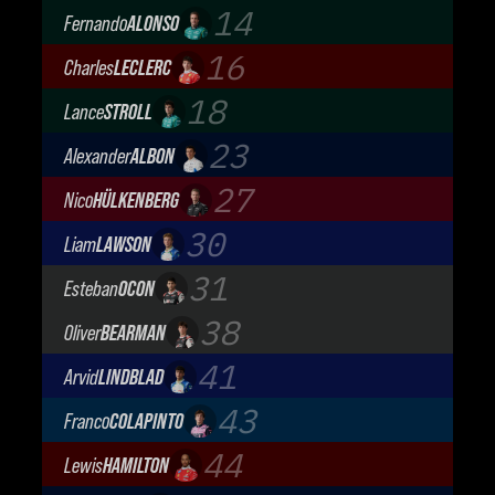
Mercedes-AMG Petronas F1 Team
14
Fernando
ALONSO
Aston Martin Aramco F1 Team
16
Charles
LECLERC
Scuderia Ferrari
18
Lance
STROLL
Aston Martin Aramco F1 Team
23
Alexander
ALBON
Atlassian Williams F1 Team
27
Nico
HÜLKENBERG
Audi Revolut F1 Team
30
Liam
LAWSON
Visa Cash App Racing Bulls
31
Esteban
OCON
TGR Haas F1 Team
38
Oliver
BEARMAN
TGR Haas F1 Team
41
Arvid
LINDBLAD
Visa Cash App Racing Bulls
43
Franco
COLAPINTO
BWT Alpine Formula One Team
44
Lewis
HAMILTON