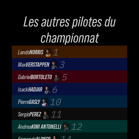
Les autres pilotes du
championnat
1
Lando
NORRIS
McLaren Mastercard F1 Team
3
Max
VERSTAPPEN
Oracle Red Bull Racing
5
Gabriel
BORTOLETO
Audi Revolut F1 Team
6
Isack
HADJAR
Oracle Red Bull Racing
10
Pierre
GASLY
BWT Alpine Formula One Team
11
Sergio
PEREZ
Cadillac Formula 1 Team
12
Andrea
KIMI ANTONELLI
Mercedes-AMG Petronas F1 Team
14