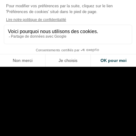
F1 : forte baisse des revenus
Silverstone et le Cir
au T2 2026, calendrier
Americas lancent u
chamboulé et nouvelles
concours géant pour
pistes de croissance
de F1
Thibaud Carrai
Giovanni Barbosa
Aug 6, 2026
Aug 6, 2026
LA VOITURE DE VOS RÊVES