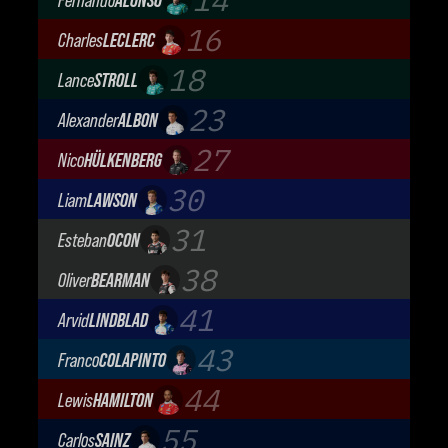
Fernando
ALONSO
Aston Martin Aramco F1 Team
16
Charles
LECLERC
Scuderia Ferrari
18
Lance
STROLL
Aston Martin Aramco F1 Team
23
Alexander
ALBON
Atlassian Williams F1 Team
27
Nico
HÜLKENBERG
Audi Revolut F1 Team
30
Liam
LAWSON
Visa Cash App Racing Bulls
31
Esteban
OCON
TGR Haas F1 Team
38
Oliver
BEARMAN
TGR Haas F1 Team
41
Arvid
LINDBLAD
Visa Cash App Racing Bulls
43
Franco
COLAPINTO
BWT Alpine Formula One Team
44
Lewis
HAMILTON
Scuderia Ferrari
55
Carlos
SAINZ