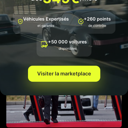
opérations, avec un passage chez Michelin (où Serra était
ingénieur jusqu’au départ de Michelin de la F1 en 2006).
Vasseur le décrit comme un vrai « racer », à la chasse aux
Véhicules Expertisés
+260 points
derniers millièmes partout, et un moteur important
et garantis
de contrôle
pour l’équipe.
+50 000 voitures
disponibles
Visiter la marketplace