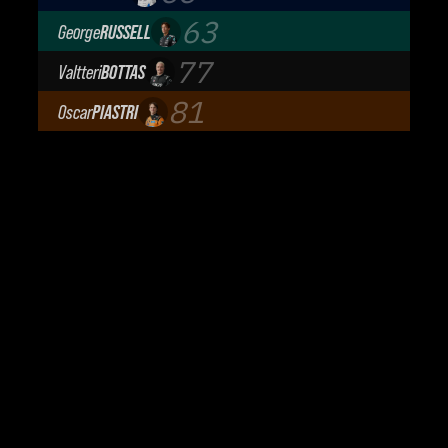
Atlassian Williams F1 Team
63
George
RUSSELL
Mercedes-AMG Petronas F1 Team
77
Valtteri
BOTTAS
Cadillac Formula 1 Team
81
Oscar
PIASTRI
McLaren Mastercard F1 Team