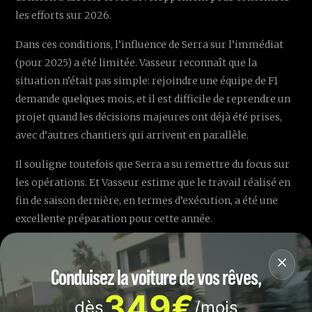
les efforts sur 2026.
Dans ces conditions, l’influence de Serra sur l’immédiat
(pour 2025) a été limitée. Vasseur reconnaît que la
situation n’était pas simple: rejoindre une équipe de F1
demande quelques mois, et il est difficile de reprendre un
projet quand les décisions majeures ont déjà été prises,
avec d’autres chantiers qui arrivent en parallèle.
Il souligne toutefois que Serra a su remettre du focus sur
les opérations. Et Vasseur estime que le travail réalisé en
fin de saison dernière, en termes d’exécution, a été une
excellente préparation pour cette année.
La qualité qui ressort le plus, selon Vasseur, est la
compétitivité de Serra: ne jamais accepter autre chose
Conduisez la voiture de vos rêves,
que pousser « tout » à la limite. Il rappelle aussi son
349€
expérience, issue de la course, du travail en piste et des
dès
/mois