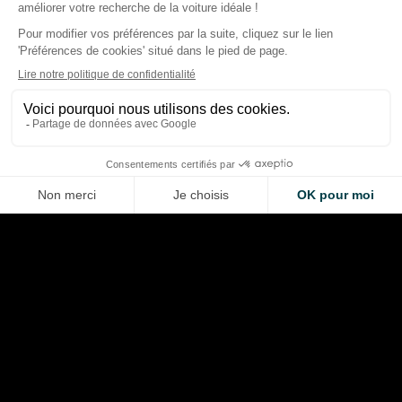
Vivre sa retraite sur un
bateau de croisière: le plan
Retraite sur un bat
radical (et rentable?) qui
croisière : ces senio
séduit de plus en plus de
vivent en « condo fl
seniors
(coûts, confort, ris
Alexis Berthoud
Alexis Berthoud
Mar 22, 2026
Mar 20, 2026
LA VOITURE DE VOS RÊVES