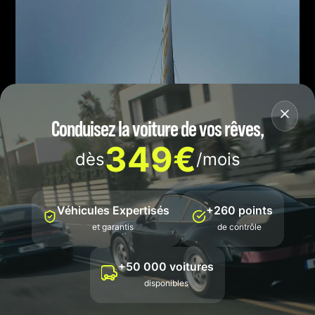
Conduisez la voiture de vos rêves,
349€
dès
/mois
Véhicules Expertisés
+260 points
et garantis
de contrôle
+50 000 voitures
disponibles