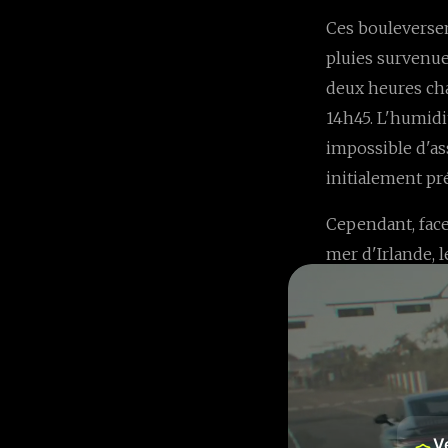
Ces bouleversem
pluies survenue
deux heures cha
14h45. L'humidi
impossible d'as
initialement pr
Cependant, face
mer d'Irlande, 
l'événement, ch
décision appara
dimanche étant 
notamment à cau
🏁 Impact
V