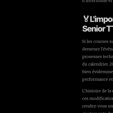
d'incertitude e
🏅L'impo
Senior TT
Si les courses 
demeure l'événe
prouesses techn
du calendrier 2
bien évidemment
performance et 
L'histoire de la
ces modificatio
rendez-vous uni