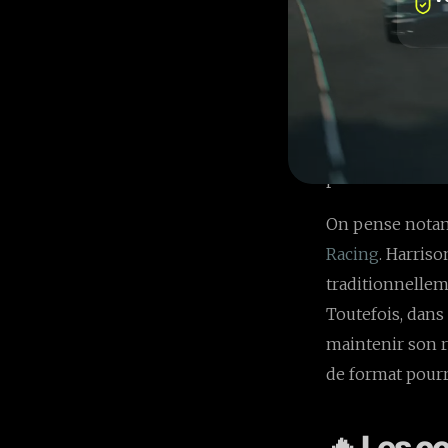
raccourc
La réduction du
bouleverse profo
raccourcie de l
particulièremen
On pense notamm
Racing
. Harris
traditionnellem
Toutefois, dans 
maintenir son r
de format pourra
🔥 Les c