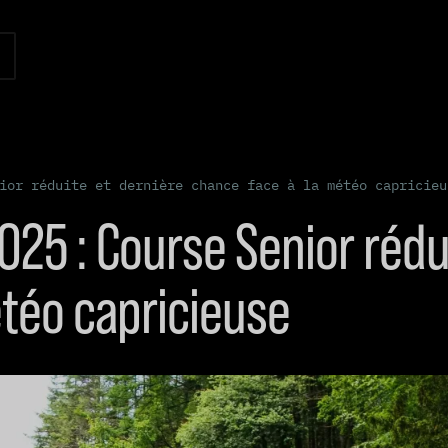
nior réduite et dernière chance face à la météo capricieu
025 : Course Senior rédu
téo capricieuse