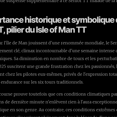
t de suspense supplémentaire à ce Senior TT malade de la
rtance historique et symbolique
, pilier du Isle of Man TT
sur l'île de Man jouissent d'une renommée mondiale, le Se
ment clé, climax incontournable d'une semaine intense d'
iques. Sa diminution en nombre de tours et les perturba
025 suscitent une grande frustration chez les passionnés, 
 chez les pilotes eux-mêmes, privés de l'expression tota
endurance sur les six tours traditionnels.
 course prouve toutefois que ces conditions climatiques par
ns de dernière minute n'enlèvent rien à l'aura exceptionne
que en son genre. Au contraire, ces conditions extrêmes 