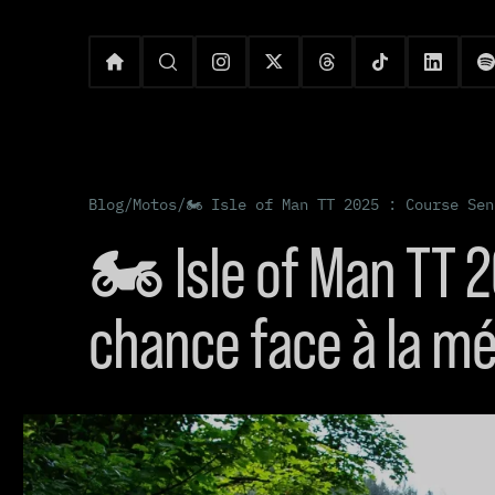
Blog
/
Motos
/
🏍️ Isle of Man TT 2025 : Course Se
🏍️ Isle of Man TT 2
chance face à la mé