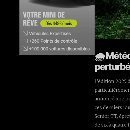
🌧️ Mété
perturb
L'édition 2025 
particulièremen
annoncé une mod
ces derniers jo
Senior TT, épre
de six à quatre 