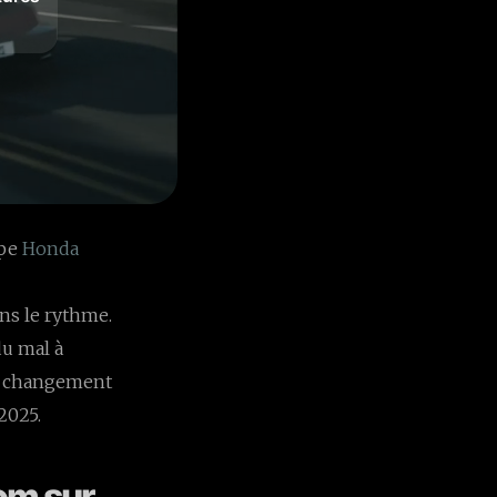
 de six,
ersion
our être
ipe
Honda
ns le rythme.
du mal à
le changement
2025.
oom sur