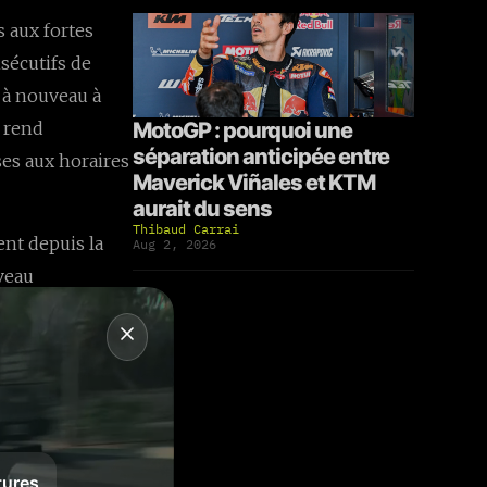
 aux fortes
sécutifs de
s à nouveau à
s rend
MotoGP : pourquoi une
séparation anticipée entre
ses aux horaires
Maverick Viñales et KTM
aurait du sens
Thibaud Carrai
ent depuis la
Aug 2, 2026
uveau
s-midi. Cette
preuve, le
istique,
locaux.
Senior TT
tures