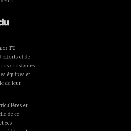
 météo.
 du
nior TT
efforts et de
tions constantes
les équipes et
le de leur
ticulières et
lle de ce
et ces