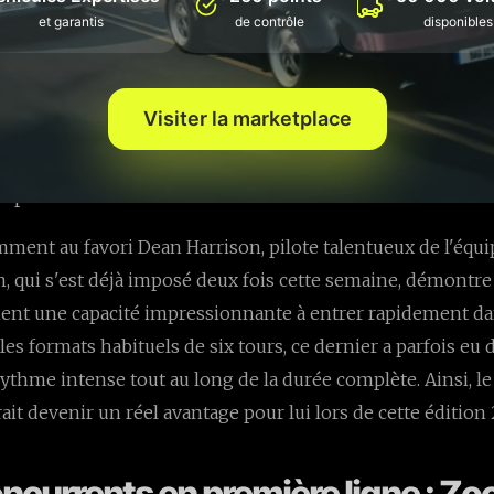
et garantis
de contrôle
disponibles
ie à quatre tours
 format de course, passant à quatre tours seulement au lieu
Visiter la marketplace
ndément la stratégie des pilotes en lice. En effet, cette v
a célèbre Senior TT pourrait favoriser des pilotes connus p
t performants en début de course.
ent au favori Dean Harrison, pilote talentueux de l'équ
on, qui s'est déjà imposé deux fois cette semaine, démontre
ent une capacité impressionnante à entrer rapidement da
les formats habituels de six tours, ce dernier a parfois eu 
ythme intense tout au long de la durée complète. Ainsi, 
it devenir un réel avantage pour lui lors de cette édition 
oncurrents en première ligne : Z