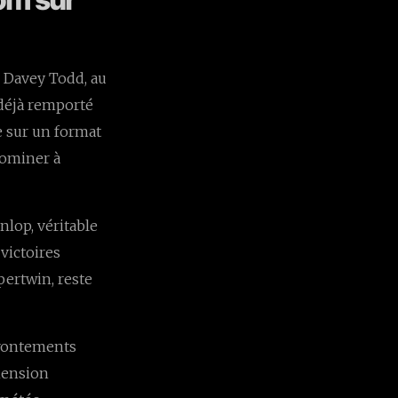
. Davey Todd, au
s déjà remporté
e sur un format
 dominer à
lop, véritable
victoires
pertwin, reste
ffrontements
imension