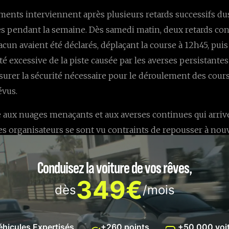
ents interviennent après plusieurs retards successifs dus
s pendant la semaine. Dès samedi matin, deux retards con
cun avaient été déclarés, déplaçant la course à 12h45, pui
té excessive de la piste causée par les averses persistante
surer la sécurité nécessaire pour le déroulement des cour
évus.
 aux nuages menaçants et aux averses continues qui arriv
les organisateurs se sont vu contraints de repousser à no
oisissant un dernier créneau horaire samedi en fin d'aprè
ît comme une ultime tentative de sauver la prestigieuse é
Conduisez la voiture de vos rêves,
particulièrement compliqué en matière d'organisation log
349€
dès
/mois
se des restrictions routières liées aux services religieux 
s et enjeux sportifs : La course 
éhicules Expertisés
+260 points
+50 000 voi