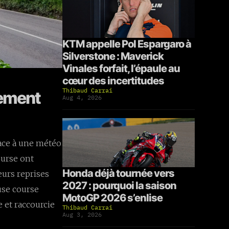
KTM appelle Pol Espargaro à
Silverstone : Maverick
Vinales forfait, l’épaule au
cœur des incertitudes
Thibaud Carrai
tement
Aug 4, 2026
ace à une météo
ourse ont
Honda déjà tournée vers
eurs reprises
2027 : pourquoi la saison
use course
MotoGP 2026 s’enlise
 et raccourcie
Thibaud Carrai
Aug 3, 2026