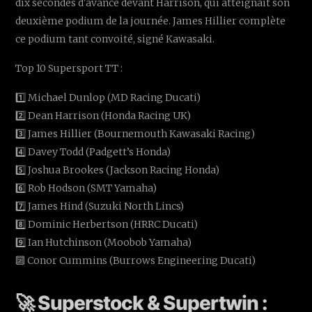
dix secondes d'avance devant Harrison, qui atteignait son
deuxième podium de la journée. James Hillier complète
ce podium tant convoité, signé Kawasaki.
Top 10 Supersport TT :
1️⃣ Michael Dunlop (MD Racing Ducati)
2️⃣ Dean Harrison (Honda Racing UK)
3️⃣ James Hillier (Bournemouth Kawasaki Racing)
4️⃣ Davey Todd (Padgett’s Honda)
5️⃣ Joshua Brookes (Jackson Racing Honda)
6️⃣ Rob Hodson (SMT Yamaha)
7️⃣ James Hind (Suzuki North Lincs)
8️⃣ Dominic Herbertson (HRRC Ducati)
9️⃣ Ian Hutchinson (Moobob Yamaha)
🔟 Conor Cummins (Burrows Engineering Ducati)
🚀 Superstock & Supertwin :