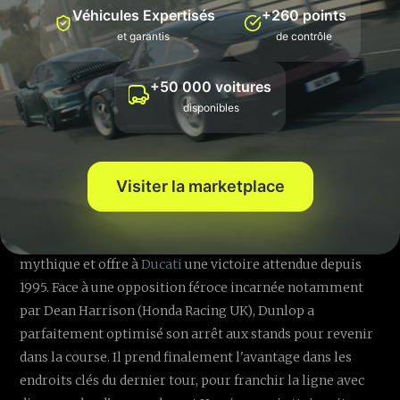
Véhicules Expertisés
+260 points
7️⃣ Lewis Blackstock / Oscar Lawrence
et garantis
de contrôle
8️⃣ Greg Lambert / Andrew Haynes
9️⃣ Robert Dawson / Matthew Sims
+50 000 voitures
🔟 Darren Hope / Lenny Bumfrey
disponibles
⚡ Supersport TT : Victoire
historique de Michael Dunlop
Visiter la marketplace
sur Ducati ⚡
Michael Dunlop signe son trentième sacre sur le tracé
mythique et offre à
Ducati
une victoire attendue depuis
1995. Face à une opposition féroce incarnée notamment
par Dean Harrison (Honda Racing UK), Dunlop a
parfaitement optimisé son arrêt aux stands pour revenir
dans la course. Il prend finalement l'avantage dans les
endroits clés du dernier tour, pour franchir la ligne avec