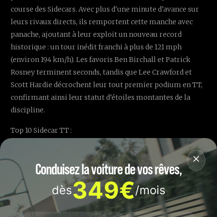
course des Sidecars. Avec plus d'une minute d'avance sur
leurs rivaux directs, ils remportent cette manche avec
panache, ajoutant à leur exploit un nouveau record
historique : un tour inédit franchi à plus de 121 mph
(environ 194 km/h). Les favoris Ben Birchall et Patrick
Rosney terminent seconds, tandis que Lee Crawford et
Scott Hardie décrochent leur tout premier podium en TT,
confirmant ainsi leur statut d’étoiles montantes de la
discipline.
Top 10 Sidecar TT :
1️⃣ Ryan Crowe / Callum Crowe
2️⃣ Ben Birchall / Patrick Rosney
Conduisez la voiture de vos rêves,
3️⃣ Lee Crawford / Scott Hardie
349€
dès
/mois
4️⃣ Todd Ellis / Emmanuelle Clement
5️⃣ Kieran Clarke / Andrew Johnson
6️⃣ Steve Ramsden / Mathew Ramsden