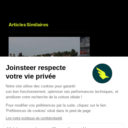
Articles Similaires
Raul Fernandez tri
GP de Grande-Bret
Silverstone: pourquoi la
Aprilia signe un po
Ducati d’usine a tant souffert
historique dans une
en MotoGP
rebondissements
Thibaud Carrai
Thibaud Carrai