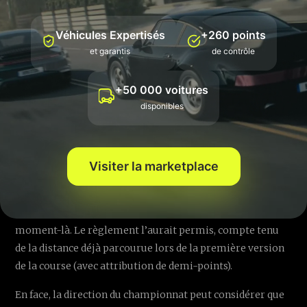
le nombre de relances
Véhicules Expertisés
+260 points
Entendre des pilotes quasi unanimes sur un sujet de
et garantis
de contrôle
sécurité est plutôt rare en 2026, mais l’ambiance de
dimanche après-midi y ressemblait fortement. Après
+50 000 voitures
avoir vu deux concurrents sérieusement blessés, puis
disponibles
s’être retrouvés à relancer la course non pas une, mais
deux fois, plusieurs ont jugé la séquence trop lourde à
encaisser.
Visiter la marketplace
De nombreux pilotes ont estimé que la deuxième relance,
après la chute de Zarco au virage 1, n’aurait pas dû avoir
lieu et qu’un résultat aurait pu être entériné à ce
moment-là. Le règlement l’aurait permis, compte tenu
de la distance déjà parcourue lors de la première version
de la course (avec attribution de demi-points).
En face, la direction du championnat peut considérer que