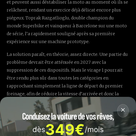
et peuvent aussi déstabiliser la moto au moment où ils se
relâchent, rendant un exercice déjà délicat encore plus
piégeux. Toprak Razgatlioglu, double champion du
monde Superbike et vainqueur à Barcelone sur une moto
de série, l’a rapidement souligné après sa première
expérience sur une machine prototype.
La solution paraît, en théorie, assez directe. Une partie du
problème devrait être atténuée en 2027 avec la
suppression de ces dispositifs. Mais le virage 1 pourrait
être rendu plus sûr dans toutes les catégories en
rapprochant simplement la ligne de départ du premier
freinage, afin de réduire la vitesse d’arrivée et donc la
violence potentielle des contacts.
Conduisez la voiture de vos rêves,
Drapeaux rouges à répétition:
349€
dès
/mois
les pilotes veulent un débat sur