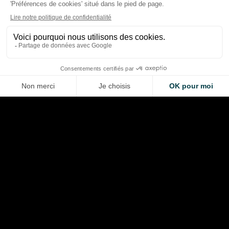
Sprint MotoGP à Silverstone :
Martin écrase le spr
Aprilia écrase Ducati, Martin
MotoGP à Silverston
relance la machine
un triplé Aprilia
Thibaud Carrai
Thibaud Carrai
Aug 8, 2026
Aug 8, 2026
LA VOITURE DE VOS RÊVES