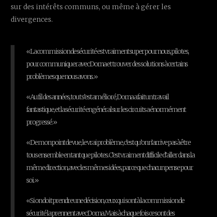
sur des intérêts communs, ou même à gérer les
divergences.
« La commission de sécurité est vraiment super pour nous, pilotes,
pour communiquer avec Dorna et trouver des solutions à certains
problèmes que nous avons. »
« Au fil des années, tout s’est amélioré, Dorna a fait un travail
fantastique, et la sécurité en général sur les circuits a énormément
progressé. »
« De mon point de vue, le vrai problème, c’est qu’on n’arrive pas à être
tous ensemble en tant que pilotes. C’est vraiment difficile d’aller dans la
même direction, avec les mêmes idées, parce que chacun pense pour
soi. »
« Si on doit prendre une décision, ceux qui sont à la commission de
sécurité la prennent avec Dorna. Mais à chaque fois ce sont des