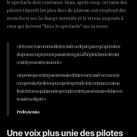
le spectacle doit continuer. Mais, après coup, certains des
pilotes réputés les plus durs du plateau ont employé des
mots forts sur la charge mentale et le stress imposés à
ceux qui doivent “faire le spectacle” sur la moto.
« Je trouve vraiment inutile le troisième départ, parce qu’après deux
drapeaux rouges, tout se passait: deux gars à l’hôpital, dans le dernier
crash il y en avait trois au sol. »
« Je pense que ce n’est pas nécessaire de faire une troisième course. Je
comprends, et je dis toujours que le spectacle doit continuer, mais au
final c’est nous qui faisons le spectacle; ce n’est pas nécessaire de faire un
troisième départ. »
Pedro Acosta
Une voix plus unie des pilotes