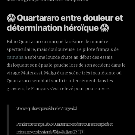
😱 Quartararo entre douleur et
détermination héroïque 😱
Fabio Quartararo a marqué la séance de manière
spectaculaire, mais douloureuse. Le pilote français de
Yamaha
a subi une lourde chute au début des essais,
disloquant son épaule gauche lors de son accident dans le
virage Materassi. Malgré une scène très inquiétante où
Quartararo semblait souffrir intensément dans les
graviers, le Français s'est relevé pour poursuivre.
Voici ce qu'il s'est passé dans le Virage 4 💥
Pendant ce temps, Fabio Quartararo est de retour sur ses pieds et
retourne vers les stands 🔙👍 #ItalianGP 🇮🇹