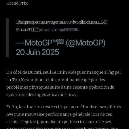
Grand Prix.
C'était presque un sauvetage mais NON ! ❌ Miller chute au T15 💥
#ItalianGP 🇮🇹
pic.twitter.com/p1H858ZiF4
— MotoGP™🏁 (@MotoGP)
20 Juin 2025
Du côté de Ducati, seul Fermin Aldeguer manque à l'appel
du Top 10, semblant clairement handicapé par des
problèmes physiques suite à une récente opération du
syndrome des loges aux avant-bras.
Enfin, la situation reste critique pour Honda et ses pilotes.
Avec une mauvaise performance générale lors de ces
essais, l'équipe japonaise n'a pu inscrire aucun de ses