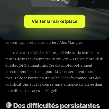
représenté 🎯
Juste derrière Quartararo, Marco Bezzecchi continue son
Visiter la marketplace
bon début de saison sur l'Aprilia en terminant sixième.
Alex Rins, coéquipier de Quartararo chez Yamaha, était
septième, bénéficiant notamment d'une opportunité lors
du tour rapide effectué derrière Alex Marquez.
Pedro Acosta (KTM), huitième, précède sur la feuille des
temps deux représentants Ducati VR46 : Franco Morbidelli
et Fabio Di Giannantonio. Ces dix pilotes obtiennent
directement leur ticket pour la Q2 et semblent tous en
mesure de se battre pour une belle performance lors des
qualifications et de la course, qui s'annonce acharnée dans
les collines toscanes de Mugello.
🛑 Des difficultés persistantes