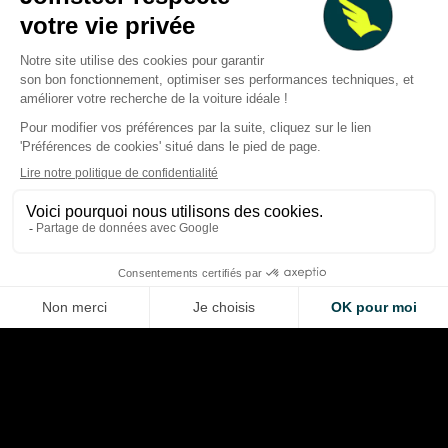
MotoGP à Silverston
Bezzecchi pulvérise le record
Marquez démarre l
du tour à Silverstone et
end en tête, Bezzec
propulse Aprilia en tête
impressionne pour 
Thibaud Carrai
Thibaud Carrai
Aug 7, 2026
Aug 7, 2026
LA VOITURE DE VOS RÊVES