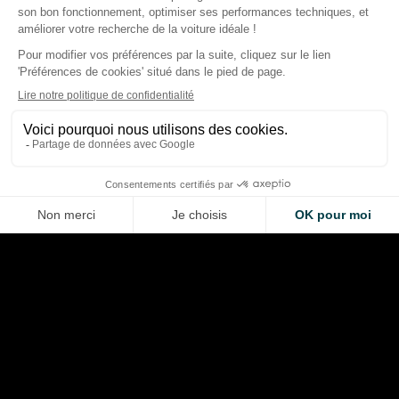
Vivre sa retraite sur
Ferrari Hypersail : le
bateau de croisière:
monocoque à foils qui
radical (et rentable
transpose l’ADN des
séduit de plus en pl
supercars en haute mer 🚤
seniors
Alexis Berthoud
Alexis Berthoud
May 19, 2026
Mar 22, 2026
LA VOITURE DE VOS RÊVES