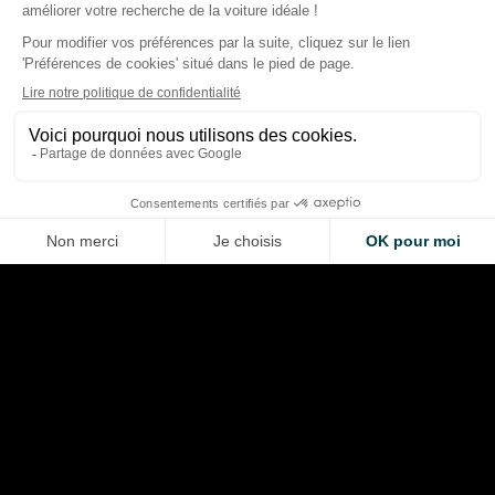
s’attendre lors du lancement
exemplaire unique p
de l’hypercar taillée pour la
20 ans de la Veyron
piste
garde-temps à 670
Alexis Berthoud
Alexis Berthoud
May 19, 2026
Mar 7, 2026
LA VOITURE DE VOS RÊVES