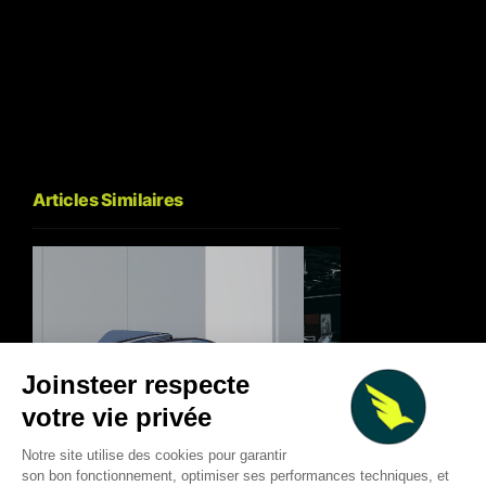
Articles Similaires
🏁 Red Bull RB17 : à quoi
🚗 Bugatti FKP Hom