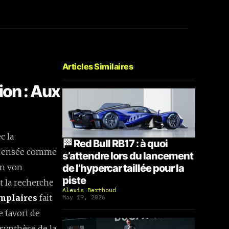
Articles Similaires
ion : Aux
c la
🏁 Red Bull RB17 : à quoi
et pensée comme
s’attendre lors du lancement
an von
de l’hypercar taillée pour la
piste
t la recherche
Alexis Berthoud
mplaires
fait
May 19, 2026
e favori de
 synthèse de la