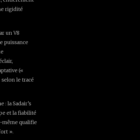
e rigidité
par un V8
ne puissance
ue
clair,
ptative («
 selon le tracé
: la Sadair’s
 et la fiabilité
i-même qualifie
ort ».