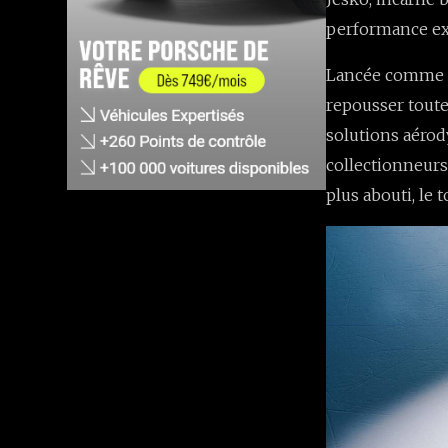
performance ext
Lancée comme le
repousser toute
solutions aérod
collectionneurs
plus abouti, le