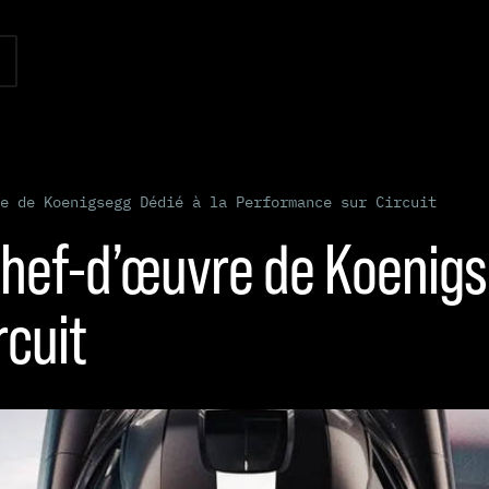
e de Koenigsegg Dédié à la Performance sur Circuit
 Chef-d’œuvre de Koenigs
rcuit