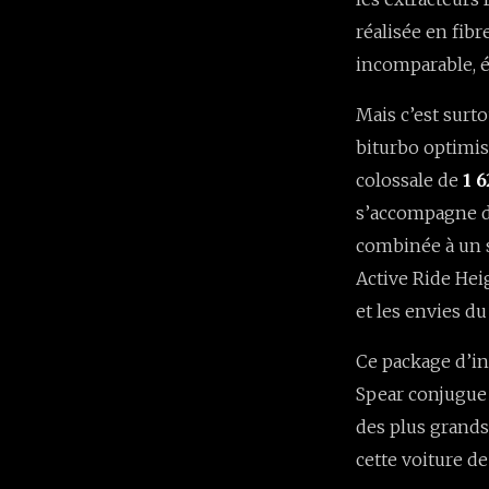
réalisée en fibr
incomparable, é
Mais c’est surt
biturbo optimis
colossale de
1 
s’accompagne d’
combinée à un s
Active Ride Hei
et les envies du
Ce package d’in
Spear conjugue l
des plus grands
cette voiture de