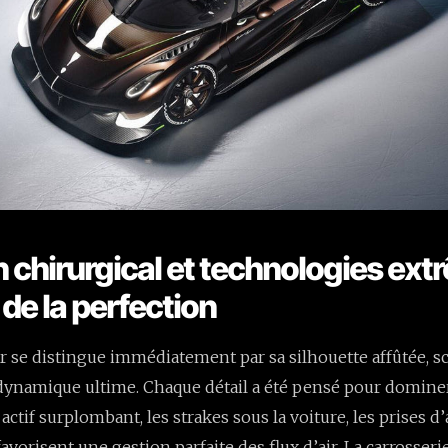
n chirurgical et technologies ext
 de la perfection
ar se distingue immédiatement par sa silhouette affûtée, s
rodynamique ultime. Chaque détail a été pensé pour dominer 
 actif surplombant, les strakes sous la voiture, les prises d’
favorisent une gestion parfaite des flux d’air. La carrosser