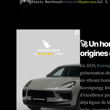
Alexis Berthoud
Actualité
Hypercars
Jul 3,
🚀 Un ho
origines 
En 2025,
Koeni
présentation de
un vibrant hom
Koenigsegg. Ins
d’excellence pr
déjà figure de 
Jesko, incarne 