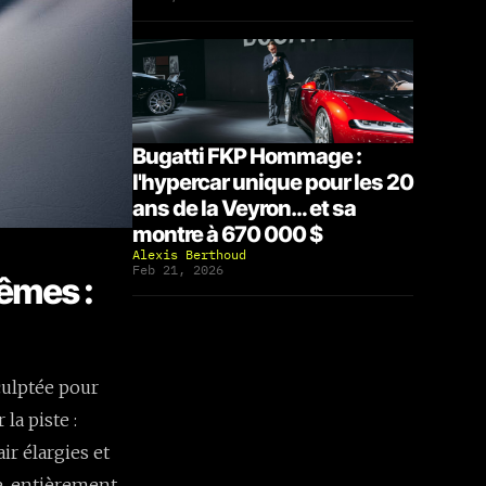
Bugatti FKP Hommage :
l'hypercar unique pour les 20
ans de la Veyron… et sa
montre à 670 000 $
Alexis Berthoud
Feb 21, 2026
rêmes :
culptée pour
la piste :
air élargies et
ie, entièrement