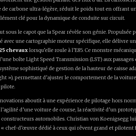
e de carbone ultra-légère, réduit le poids tout en offrant un
lément clé pour la dynamique de conduite sur circuit.
out sous le capot que la Spear révèle son génie. Propulsée 
é avec une cartographie moteur spécifique, elle délivre u
625 chevaux
lorsqu’elle roule à l’E85. Ce monstre mécaniq
une boîte Light Speed Transmission (LST) aux passages é
ystème sophistiqué de gestion de la hauteur de caisse ada
ght »), permettant d’ajuster le comportement de la voiture
 pilote.
novations aboutit à une expérience de pilotage hors norme 
’agilité d’une voiture de course, la réactivité d’un prototype
 constructeurs automobiles. Christian von Koenigsegg lu
 « chef-d’œuvre dédié à ceux qui rêvent grand et pilotent f