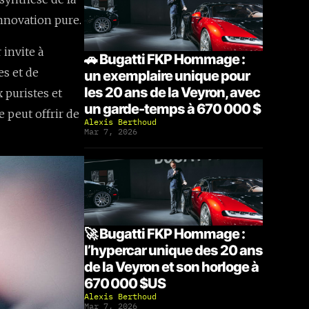
innovation pure.
 invite à
🚗 Bugatti FKP Hommage :
es et de
un exemplaire unique pour
les 20 ans de la Veyron, avec
 puristes et
un garde-temps à 670 000 $
 peut offrir de
Alexis Berthoud
Mar 7, 2026
🚀 Bugatti FKP Hommage :
l’hypercar unique des 20 ans
de la Veyron et son horloge à
670 000 $US
Alexis Berthoud
Mar 7, 2026