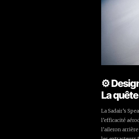
⚙️ Desig
La quête
La Sadair’s Spe
l’efficacité aé
l’aileron arrière
les extracteurs 