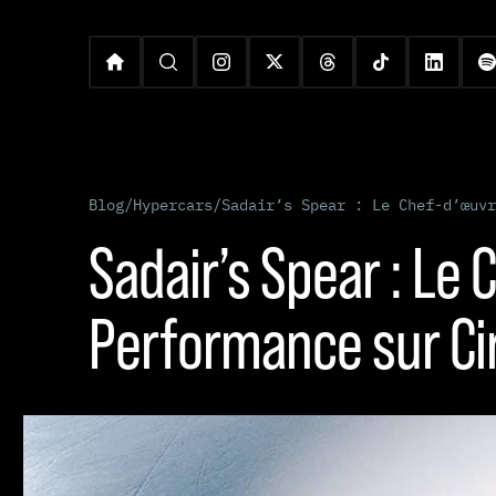
Blog
/
Hypercars
/
Sadair’s Spear : Le Chef-d’œuvr
Sadair’s Spear : Le
Performance sur Ci