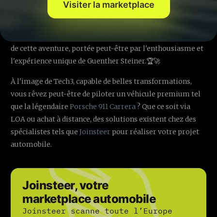
Visiter la marketplace
[...contenu original complet de l'article...]
L’histoire prestigieuse de Tech3 continue ; Rendez-vous
dès 2026 pour connaître le prochain chapitre passionnant
de cette aventure, portée peut-être par l'enthousiasme et
l'expérience unique de Guenther Steiner.🏆🚀
À l'image de Tech3, capable de belles transformations,
vous rêvez peut-être de piloter un véhicule premium tel
que la légendaire
Porsche 911 Carrera
? Que ce soit via
LOA ou achat à distance, des solutions existent chez des
spécialistes tels que
Joinsteer
pour réaliser votre projet
automobile.
Joinsteer, votre
marketplace automobile
Joinsteer scanne toute l’Europe