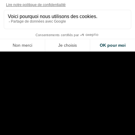
Aprilia écrase Ducati, Martin
MotoGP à Silverston
relance la machine
un triplé Aprilia
Quentin Viéban
Quentin Viéban
Aug 8, 2026
Aug 8, 2026
LA VOITURE DE VOS RÊVES