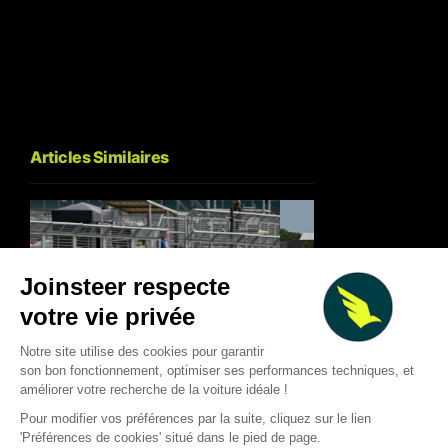
Articles Similaires
Sprint MotoGP à Silverstone :
Martin écrase le spr