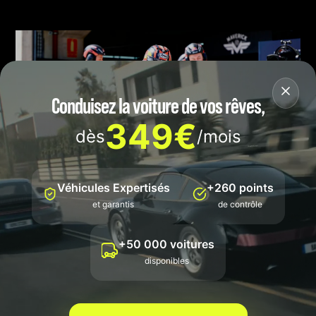
Conduisez la voiture de vos rêves,
349€
dès
/mois
Véhicules Expertisés
+260 points
et garantis
de contrôle
+50 000 voitures
🏍️
Tech3 MotoGP
: Une équipe
disponibles
historique face à un tournant
décisif