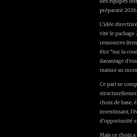
des équipes on
préparant 2026.
L’idée directric
vite le package
ressources (temp
être “sur la co
davantage d’ess
mature au mome
Ce pari se comp
structurellemen
choix de base, 
investissant, l’
d’opportunité s
Mais ce choix a