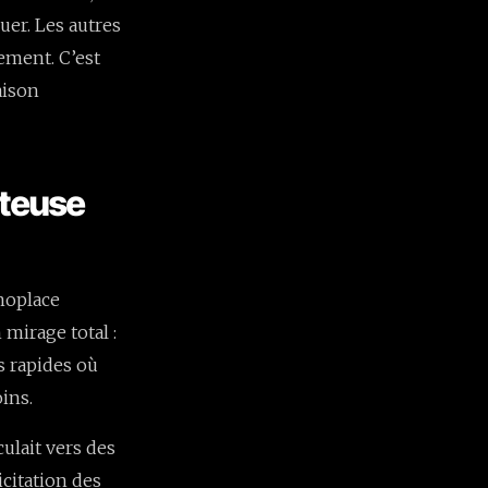
uer. Les autres
ement. C’est
aison
tteuse
onoplace
 mirage total :
s rapides où
ins.
culait vers des
icitation des