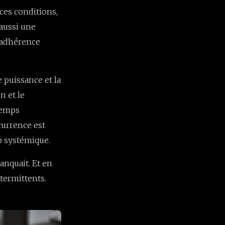
ces conditions,
 aussi une
l’adhérence
 puissance et la
n et le
 temps
currence est
p systémique.
anquait. Et en
ntermittents.