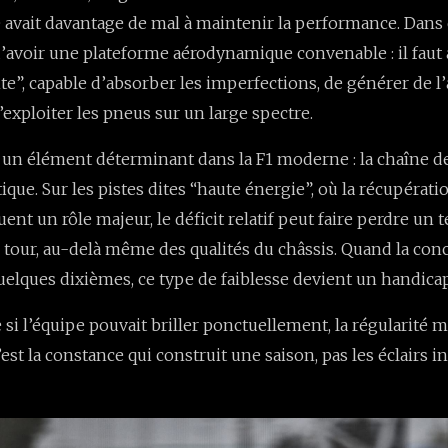
e avait davantage de mal à maintenir la performance. Dans 
s d’avoir une plateforme aérodynamique convenable : il faut
nte”, capable d’absorber les imperfections, de générer de 
’exploiter les pneus sur un large spectre.
it un élément déterminant dans la F1 moderne : la chaîne de
que. Sur les pistes dites “haute énergie”, où la récupératio
ent un rôle majeur, le déficit relatif peut faire perdre un
 tour, au-delà même des qualités du châssis. Quand la con
elques dixièmes, ce type de faiblesse devient un handica
si l’équipe pouvait briller ponctuellement, la régularité m
st la constance qui construit une saison, pas les éclairs i