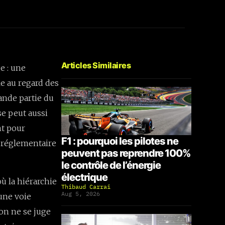
Articles Similaires
e : une
le au regard des
ande partie du
se peut aussi
nt pour
F1 : pourquoi les pilotes ne
 réglementaire
peuvent pas reprendre 100%
le contrôle de l’énergie
électrique
ù la hiérarchie
Thibaud Carrai
Aug 5, 2026
une voie
sion ne se juge