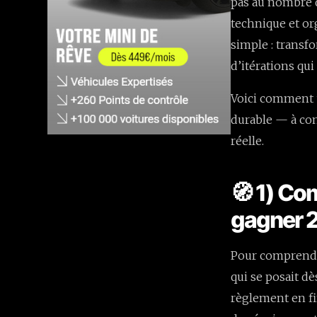
pas au nombre d
technique et or
simple : transf
d’itérations qui 
Voici comment 
durable — à con
réelle.
🧭 1) Co
gagner 
Pour comprendre
qui se posait dè
règlement en fi