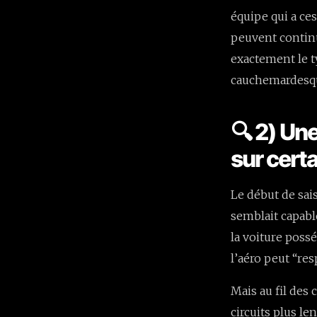
équipe qui a ce
peuvent continu
exactement le 
cauchemardesq
🔍 2) Un
sur certa
Le début de sais
semblait capable
la voiture poss
l’aéro peut “re
Mais au fil des 
circuits plus le