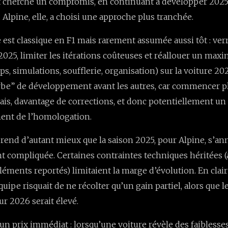
t cherché un compromis, en continuant à développer 2025
 Alpine, elle, a choisi une approche plus tranchée.
e est classique en F1 mais rarement assumée aussi tôt : ver
 2025, limiter les itérations coûteuses et réallouer un ma
s, simulations, soufflerie, organisation) sur la voiture 2026
urbe” de développement avant les autres, car commencer p
ais, davantage de corrections, et donc potentiellement un
nt de l’homologation.
rend d’autant mieux que la saison 2025, pour Alpine, s’an
t compliquée. Certaines contraintes techniques héritées (a
éléments reportés) limitaient la marge d’évolution. En clai
équipe risquait de ne récolter qu’un gain partiel, alors que l
ur 2026 serait élevé.
 un prix immédiat : lorsqu’une voiture révèle des faiblesse