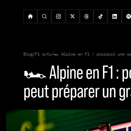
Blog
/
F1 actu
/
🏎️ Alpine en F1 : pourquoi une s
🏎️ Alpine en F1 : 
peut préparer un g