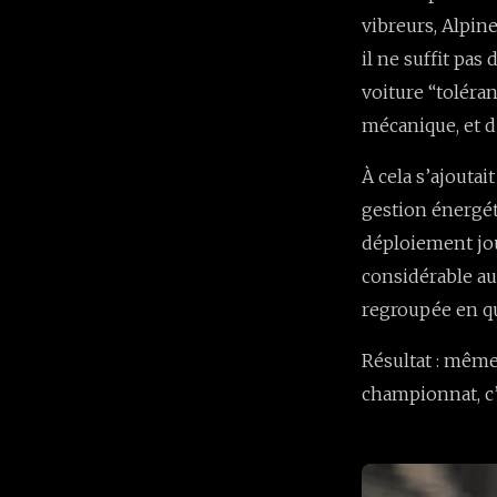
vibreurs, Alpin
il ne suffit pa
voiture “toléra
mécanique, et d
À cela s’ajouta
gestion énergéti
déploiement jou
considérable au
regroupée en qu
Résultat : même 
championnat, c’e