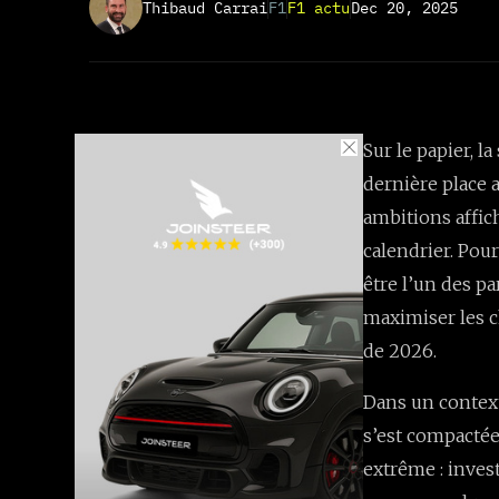
Thibaud Carrai
F1
F1 actu
Dec 20, 2025
Sur le papier, l
dernière place 
ambitions affic
calendrier. Pou
être l’un des pa
maximiser les 
de 2026.
Dans un context
s’est compactée
extrême : invest