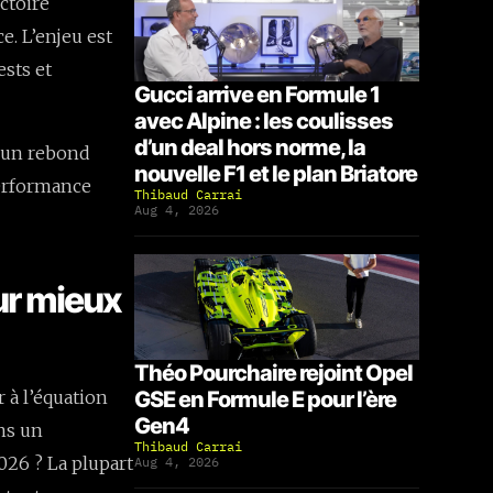
ctoire
. L’enjeu est
ests et
Gucci arrive en Formule 1
avec Alpine : les coulisses
d’un deal hors norme, la
d’un rebond
nouvelle F1 et le plan Briatore
performance
Thibaud Carrai
Aug 4, 2026
ur mieux
Théo Pourchaire rejoint Opel
 à l’équation
GSE en Formule E pour l’ère
Gen4
ans un
Thibaud Carrai
026 ? La plupart
Aug 4, 2026