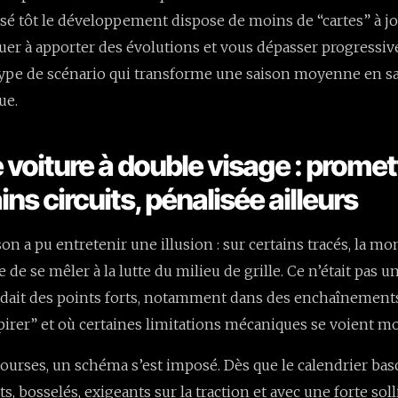
ssé tôt le développement dispose de moins de “cartes” à jo
er à apporter des évolutions et vous dépasser progressiv
type de scénario qui transforme une saison moyenne en s
ue.
e voiture à double visage : prome
ins circuits, pénalisée ailleurs
on a pu entretenir une illusion : sur certains tracés, la m
 de se mêler à la lutte du milieu de grille. Ce n’était pas un
édait des points forts, notamment dans des enchaînement
spirer” et où certaines limitations mécaniques se voient mo
courses, un schéma s’est imposé. Dès que le calendrier bas
nts, bosselés, exigeants sur la traction et avec une forte soll