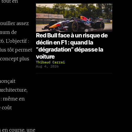
 tout en
rouiller assez
ximum de
Red Bull face à un risque de
. L’objectif :
déclin en F1 : quand la
“dégradation” dépasse la
lus tôt permet
voiture
 concept plus
Thibaud Carrai
Aug 4, 2026
nonçait
rchitecture,
r : même en
e coût
s en course, une