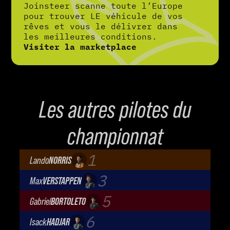
Joinsteer scanne toute l’Europe
pour trouver LE véhicule de vos
rêves et vous le délivrer dans
les meilleures conditions.
Visiter la marketplace
Les autres pilotes du
championnat
1
Lando
NORRIS
McLaren Mastercard F1 Team
3
Max
VERSTAPPEN
Oracle Red Bull Racing
5
Gabriel
BORTOLETO
Audi Revolut F1 Team
6
Isack
HADJAR