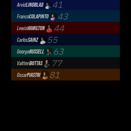
TGR Haas F1 Team
41
Arvid
LINDBLAD
Visa Cash App Racing Bulls
43
Franco
COLAPINTO
BWT Alpine Formula One Team
44
Lewis
HAMILTON
Scuderia Ferrari
55
Carlos
SAINZ
Atlassian Williams F1 Team
63
George
RUSSELL
Mercedes-AMG Petronas F1 Team
77
Valtteri
BOTTAS
Cadillac Formula 1 Team
81
Oscar
PIASTRI
McLaren Mastercard F1 Team