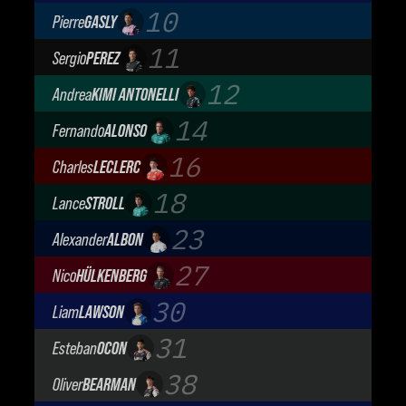
Oracle Red Bull Racing
10
Pierre
GASLY
BWT Alpine Formula One Team
11
Sergio
PEREZ
Cadillac Formula 1 Team
12
Andrea
KIMI ANTONELLI
Mercedes-AMG Petronas F1 Team
14
Fernando
ALONSO
Aston Martin Aramco F1 Team
16
Charles
LECLERC
Scuderia Ferrari
18
Lance
STROLL
Aston Martin Aramco F1 Team
23
Alexander
ALBON
Atlassian Williams F1 Team
27
Nico
HÜLKENBERG
Audi Revolut F1 Team
30
Liam
LAWSON
Visa Cash App Racing Bulls
31
Esteban
OCON
TGR Haas F1 Team
38
Oliver
BEARMAN