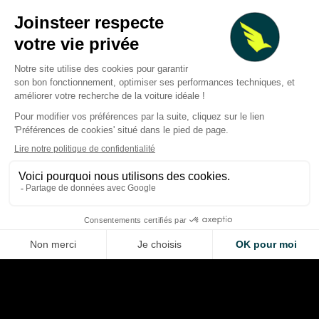
Deux Grands Prix à 
F1 : forte baisse des revenus
Silverstone et le Cir
au T2 2026, calendrier
Americas lancent u
chamboulé et nouvelles
concours géant pour
pistes de croissance
de F1
Thibaud Carrai
Giovanni Barbosa
Aug 6, 2026
Aug 6, 2026
LA VOITURE DE VOS RÊVES