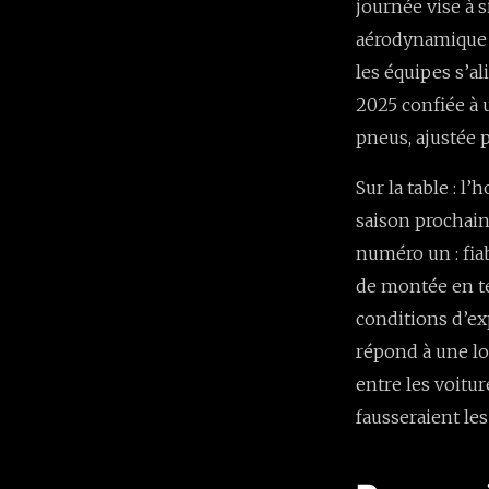
journée vise à 
aérodynamique a
les équipes s’a
2025 confiée à 
pneus, ajustée p
Sur la table : 
saison prochaine
numéro un : fia
de montée en te
conditions d’exp
répond à une l
entre les voitur
fausseraient le