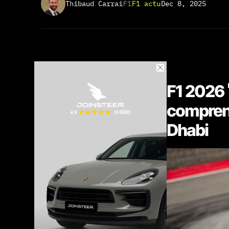
Thibaud Carrai
F1
F1 actu
Dec 8, 2025
F1 2026 
comprend
Dhabi