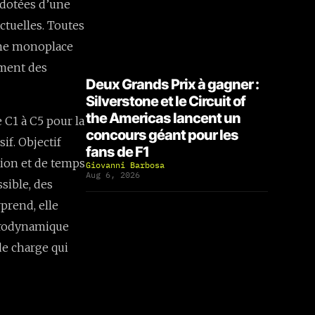
 dotées d’une
ctuelles. Toutes
 une monoplace
ement des
Deux Grands Prix à gagner :
Silverstone et le Circuit of
the Americas lancent un
 C1 à C5 pour la
concours géant pour les
if. Objectif
fans de F1
tion et de temps
Giovanni Barbosa
Aug 6, 2026
sible, des
prend, elle
aérodynamique
 de charge qui