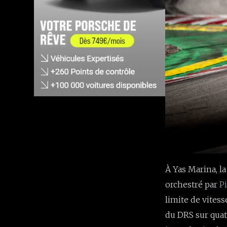
À Yas Marina, l
orchestré par
Pi
limite de vitess
du DRS sur quat