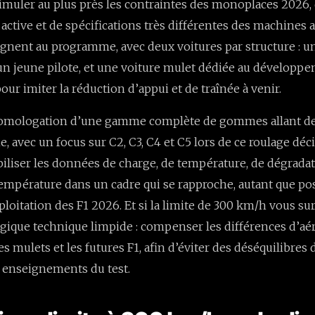
simuler au plus près les contraintes des monoplaces 2026,
ctive et de spécifications très différentes des machines a
lignent au programme, avec deux voitures par structure :
un jeune pilote, et une voiture mulet dédiée au développ
our imiter la réduction d’appui et de traînée à venir.
l’homologation d’une gamme complète de gommes allant de
, avec un focus sur C2, C3, C4 et C5 lors de ce roulage décis
biliser les données de charge, de température, de dégrada
mpérature dans un cadre qui se rapproche, autant que pos
loitation des F1 2026. Et si la limite de 300 km/h vous sur
ogique technique limpide : compenser les différences d’
es mulets et les futures F1, afin d’éviter des déséquilibres
s enseignements du test.