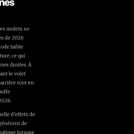
gnes
res mulets ne
res de 2026
ode faible
ure, ce qui
gnes droites. À
ant le volet
’arrière tout en
auffe
 2026.
elle d’effets de
 génèrent de
matique lorsque