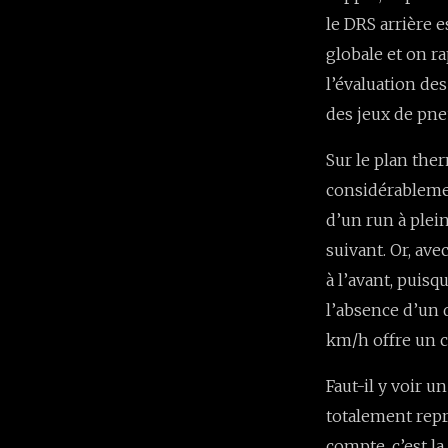
le DRS arrière e
globale et on r
l’évaluation d
des jeux de pne
Sur le plan ther
considérablemen
d’un run à plei
suivant. Or, av
à l’avant, puisq
l’absence d’un d
km/h offre un 
Faut-il y voir u
totalement repr
compte, c’est la