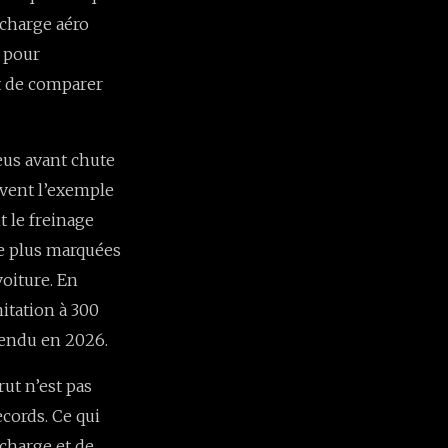
 charge aéro
t pour
t de comparer
neus avant chute
uvent l’exemple
t le freinage
re plus marquées
voiture. En
mitation à 300
endu en 2026.
rut n’est pas
ecords. Ce qui
 charge et de