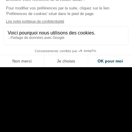
Classement mi-sai
F1 2026 : les courses qui ont
des pilotes de F1 : l
marqué la saison… et celles
tendances après 11
qui ont frustré
Prix
Thibaud Carrai
Thibaud Carrai
Aug 8, 2026
Aug 7, 2026
LA VOITURE DE VOS RÊVES