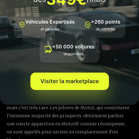
Il y voit aussi un intérêt direct pour les pilotes de Moto2 :
une chance de montrer quelque chose de concret, plutôt
Véhicules Expertisés
+260 points
que de devoir argumenter sans élément tangible. Son
et garantis
de contrôle
raisonnement est simple : mettre le pilote sur la moto
permet aussi d’observer comment il travaille, au-delà de
+50 000 voitures
la vitesse pure.
disponibles
Pourquoi ces opportunités
restent rares
Visiter la marketplace
Techniquement, rien n’empêche une équipe MotoGP
d’organiser ce type d’essai en dehors d’un cadre officiel,
mais c’est très rare. Les pilotes de Moto2, qui constituent
l’immense majorité des prospects, obtiennent parfois
une courte apparition en MotoGP comme récompense,
ou sont appelés pour un test en remplacement d’un