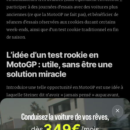
participer à des journées d’essais avec des voitures plus
anciennes (ce que la MotoGP ne fait pas), et bénéficier de
séances d’essais réservées aux rookies durant certains
week-ends, ainsi que d’un test rookie traditionnel en fin
de saison.
L’idée d’un test rookie en
MotoGP : utile, sans être une
solution miracle
Introduire une telle opportunité en MotoGP est une idée à
laquelle Steiner dit n’avoir « jamais pensé » auparavant,
mais il estime que cela « ne ferait pas de mal ». Pour lui,
ce type d’essai aiderait à « dessiner une image » plus
Conduisez la voiture de vos rêves,
claire d’un pilote, sans pour autant constituer une preuve
349€
définitive de son niveau.
dès
/mois