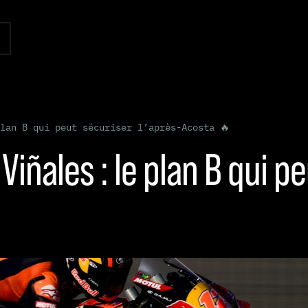
lan B qui peut sécuriser l’après-Acosta 🔥
 Viñales : le plan B qui p