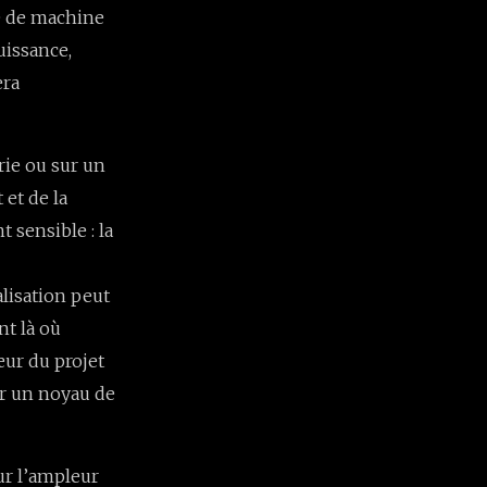
té de machine
uissance,
era
rie ou sur un
 et de la
 sensible : la
lisation peut
nt là où
cœur du projet
nir un noyau de
ur l’ampleur