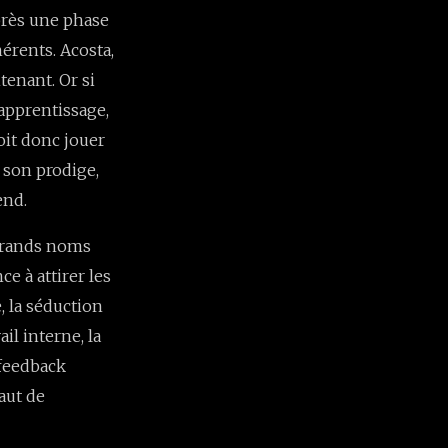
après une phase
hérents. Acosta,
tenant. Or si
’apprentissage,
oit donc jouer
 son prodige,
end.
 grands noms
e à attirer les
, la séduction
ail interne, la
 feedback
faut de