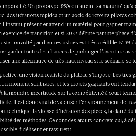
a temporalité. Un prototype 850cc n’atteint sa maturité qu’
e, des itérations rapides et un socle de retours pilotes co
ns l’instant présent et attend un matériel pour gagner main
 exercice de transition et si 2027 débute par une phase d
costa convoité par d’autres usines est très crédible. KTM d
ux : garder toutes les chances de prolonger l’aventure avec
iser une alternative de très haut niveau si le scénario se t
pective, une vision réaliste du plateau s’impose. Les très
bon moment sont rares, et les projets gagnants ont tendanc
À la moindre incertitude sur la compétitivité à court terme
ficile. Il est donc vital de valoriser l’environnement de trav
rt technique, la vitesse d’itération des pièces, la clarté du
abilité des méthodes. Ce sont des atouts concrets qui, à dé
ssible, fidélisent et rassurent.