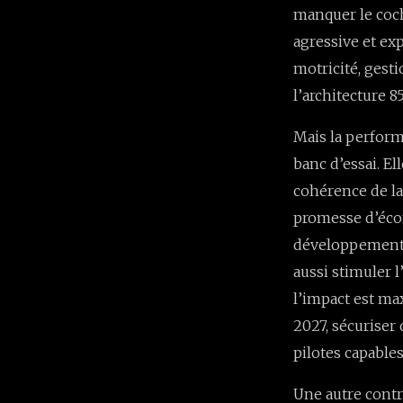
manquer le coch
agressive et ex
motricité, gest
l’architecture 8
Mais la perform
banc d’essai. E
cohérence de la
promesse d’écon
développement s
aussi stimuler l
l’impact est max
2027, sécuriser 
pilotes capables
Une autre contr