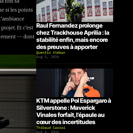
a fois sa
e si les points
 l’ambiance
Raul Fernandez prolonge
rojet. Et c’est
chez Trackhouse Aprilia : la
oppement — dont
stabilité enfin, mais encore
des preuves à apporter
Quentin Viéban
Aug 5, 2026
KTM appelle Pol Espargaro à
Silverstone : Maverick
Vinales forfait, l’épaule au
cœur des incertitudes
Thibaud Carrai
Aug 4, 2026