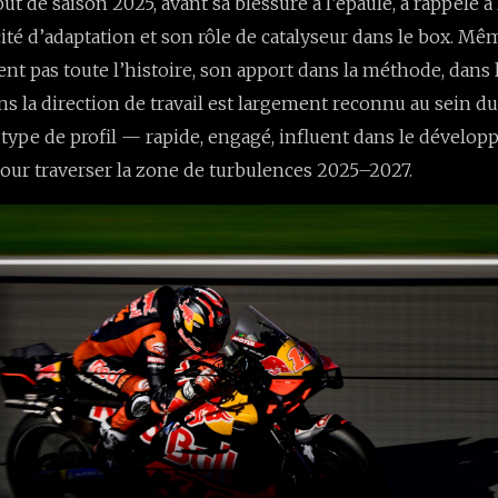
ut de saison 2025, avant sa blessure à l’épaule, a rappelé à l
cité d’adaptation et son rôle de catalyseur dans le box. Mêm
ent pas toute l’histoire, son apport dans la méthode, dans
s la direction de travail est largement reconnu au sein du p
type de profil — rapide, engagé, influent dans le dével
ur traverser la zone de turbulences 2025–2027.