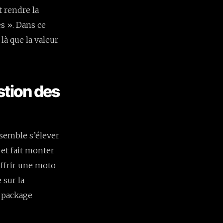
t rendre la
s ». Dans ce
là que la valeur
stion des
 semble s’élever
 et fait monter
offrir une moto
 sur la
n package