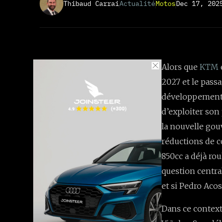
Thibaud Carrai
Actualité
Motos
Dec 17, 202
Alors que
KTM
2027 et le passa
développement 
d’exploiter son 
la nouvelle go
réductions de c
850cc a déjà rou
question central
et si Pedro Acos
Dans ce contex