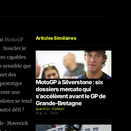
Articles Similaires
nt
MotoGP
: boucler le
es capables
us sensible que
met des
MotoGP à Silverstone : six
 prototype
dossiers mercato qui
 Reste une
s’accélèrent avant le GP de
pilotes se tend
Grande-Bretagne
Quentin Viéban
autre défi ?
Aug 6, 2026
e : Maverick