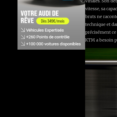
Viñales. Son déb
vitesse, sa capa
bruts ne racont
technique et dan
précisément ce 
KTM a besoin po