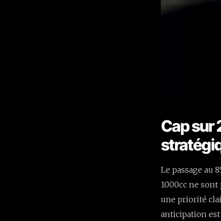
Cap sur 
stratégi
Le passage au 85
1000cc ne sont 
une priorité cla
anticipation est