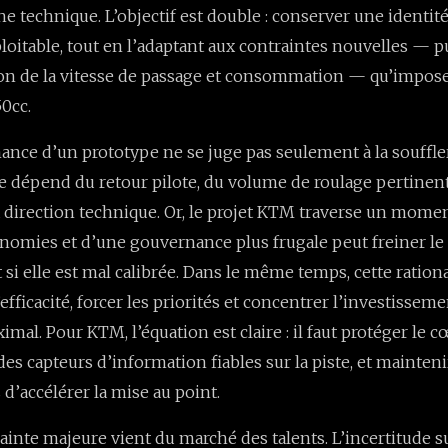
e technique. L’objectif est double : conserver une identi
ploitable, tout en l’adaptant aux contraintes nouvelles — p
ion de la vitesse de passage et consommation — qu’impos
50cc.
ance d’un prototype ne se juge pas seulement à la souffle
lle dépend du retour pilote, du volume de roulage pertinent
 direction technique. Or, le projet KTM traverse un moment
omies et d’une gouvernance plus frugale peut freiner le
i elle est mal calibrée. Dans le même temps, cette rationa
’efficacité, forcer les priorités et concentrer l’investisseme
imal. Pour KTM, l’équation est claire : il faut protéger le 
des capteurs d’information fiables sur la piste, et mainte
 d’accélérer la mise au point.
ainte majeure vient du marché des talents. L’incertitude s