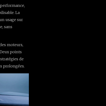
 performance,
lisable. La
 un usage sur
e, sans
t des moteurs,
 Deux points
stratégies de
ns prolongées.