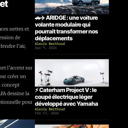
 et
🚗✈️ ARIDGE : une voiture
volante modulaire qui
ces nettes et
pourrait transformer nos
ression de
déplacements
Alexis Berthoud
endre l’air,
Apr 9, 2026
et l’accent sur
ur créer un
n concept
⚡ Caterham Project V : le
LFA dessine la
coupé électrique léger
otionnelle pour
développé avec Yamaha
Alexis Berthoud
Feb 17, 2026