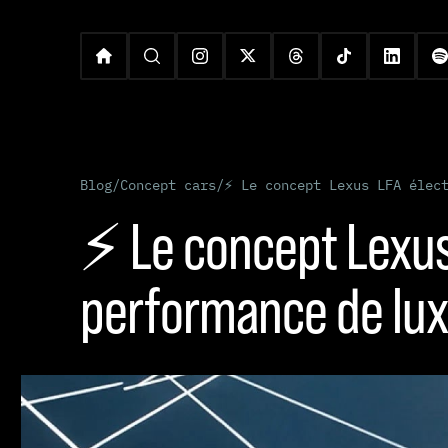
Blog
/
Concept cars
/
⚡ Le concept Lexus LFA élec
⚡ Le concept Lexus L
performance de lu