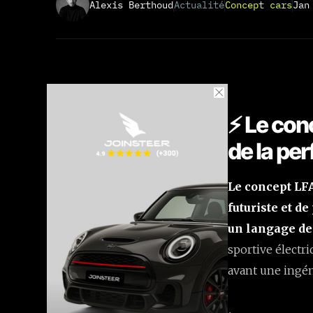
Alexis Berthoud
Actualité
Concept cars
Jan
⚡ Le conc
de la pe
Le concept LF
futuriste et d
un langage de 
sportive électr
avant une ingén