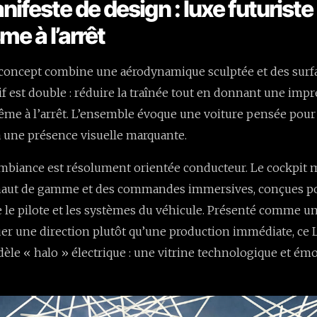
nifeste de design : luxe futuriste
e à l’arrêt
le concept combine une aérodynamique sculptée et des surfa
tif est double : réduire la traînée tout en donnant une imp
 à l’arrêt. L’ensemble évoque une voiture pensée pour f
 une présence visuelle marquante.
l’ambiance est résolument orientée conducteur. Le cockpit m
haut de gamme et des commandes immersives, conçues po
re le pilote et les systèmes du véhicule. Présenté comme u
uer une direction plutôt qu’une production immédiate, ce 
èle « halo » électrique : une vitrine technologique et ém