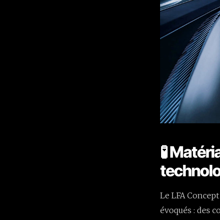
🧪 Matér
technol
Le LFA Concept 
évoqués : des c