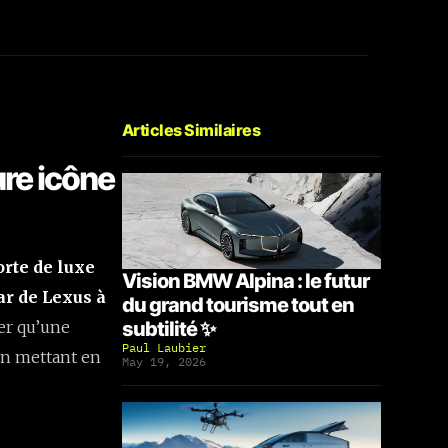
Articles Similaires
ure icône
rte de luxe
Vision BMW Alpina : le futur
ar de Lexus à
du grand tourisme tout en
er qu’une
subtilité ✨
Paul Laubier
 en mettant en
May 19, 2026