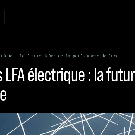
trique : la future icône de la performance de luxe
FA électrique : la futur
xe