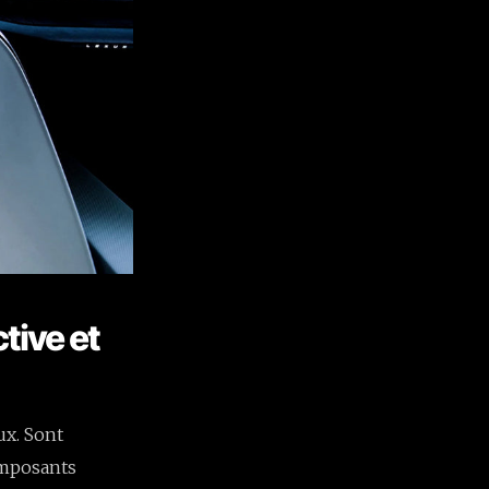
tive et
ux. Sont
omposants