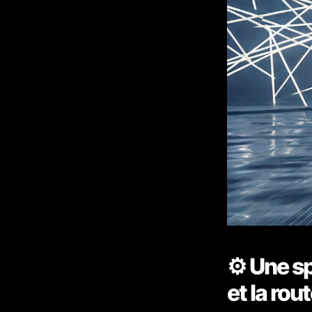
⚙️ Une sp
et la rou