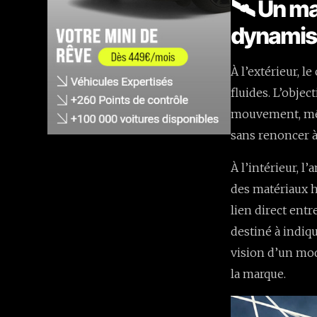
🛰️ Un ma
dynamism
À l’extérieur, 
fluides. L’objec
mouvement, même
sans renoncer à
À l’intérieur, 
des matériaux 
lien direct ent
destiné à indiq
vision d’un mod
la marque.