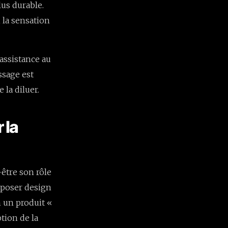
lus durable.
i la sensation
assistance au
ssage est
 la diluer.
 la
-être son rôle
sposer design
n un produit «
ption de la