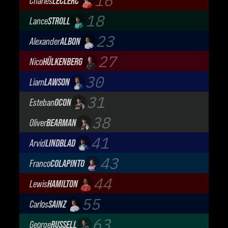
16
Charles
LECLERC
Scuderia Ferrari
18
Lance
STROLL
Aston Martin Aramco F1 Team
23
Alexander
ALBON
Atlassian Williams F1 Team
27
Nico
HÜLKENBERG
Audi Revolut F1 Team
30
Liam
LAWSON
Visa Cash App Racing Bulls
31
Esteban
OCON
TGR Haas F1 Team
38
Oliver
BEARMAN
TGR Haas F1 Team
41
Arvid
LINDBLAD
Visa Cash App Racing Bulls
43
Franco
COLAPINTO
BWT Alpine Formula One Team
44
Lewis
HAMILTON
Scuderia Ferrari
55
Carlos
SAINZ
Atlassian Williams F1 Team
63
George
RUSSELL