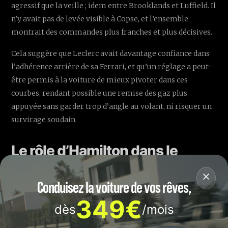
agressif que la veille ; idem entre Brooklands et Luffield. Il
n’y avait pas de levée visible à Copse, et l’ensemble
montrait des commandes plus franches et plus décisives.
Cela suggère que Leclerc avait davantage confiance dans
l’adhérence arrière de sa Ferrari, et qu’un réglage a peut-
être permis à la voiture de mieux pivoter dans ces
courbes, rendant possible une remise des gaz plus
appuyée sans garder trop d’angle au volant, ni risquer un
survirage soudain.
Le rôle d’Hamilton dans le
redressement
Conduisez la voiture de vos rêves,
Leclerc a décrit son processus d’amélioration comme un
349€
mélange « d’intuition et de ressenti », plutôt que comme
dès
/mois
un élément “noir sur blanc” qui sauterait aux yeux dans