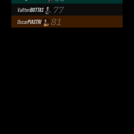
Mercedes-AMG Petronas F1 Team
77
Valtteri
BOTTAS
Cadillac Formula 1 Team
81
Oscar
PIASTRI
McLaren Mastercard F1 Team