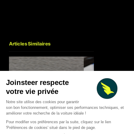
Articles Similaires
Racing Bulls : l’échec de
Barcelone 2024 qui a
F1 2026 : les course
déclenché la progression de
marqué la saison… e