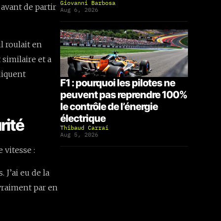
Giovanni Barbosa
 avant de partir
Aug 6, 2026
l roulait en
similaire et a
diquent
F1 : pourquoi les pilotes ne
peuvent pas reprendre 100%
le contrôle de l’énergie
électrique
rité
Thibaud Carrai
Aug 5, 2026
 vitesse :
 J’ai eu de la
 vraiment par en