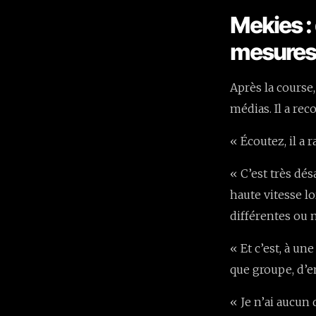
Mekies :
mesure
Après la course
médias. Il a rec
« Écoutez, il a 
« C’est très dés
haute vitesse l
différentes ou 
« Et c’est, à u
que groupe, d’e
« Je n’ai aucun