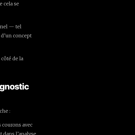
e cela se
nnel — tel
e d’un concept
 côté de la
agnostic
che :
s courons avec
ôt dans l’analyse