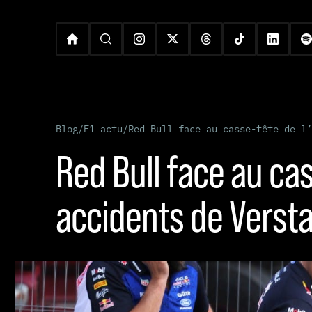
Blog
/
F1 actu
/
Red Bull face au casse-tête de l’
Red Bull face au cas
accidents de Verst