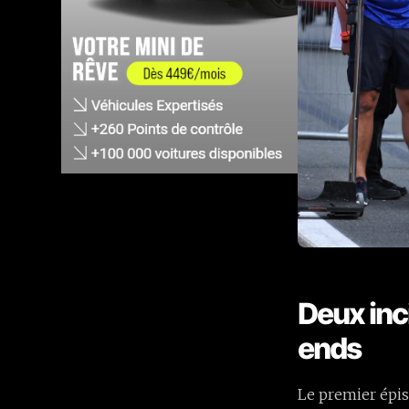
Deux inc
ends
Le premier épis