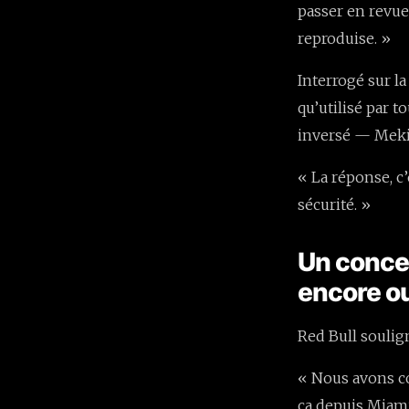
passer en revue
reproduise. »
Interrogé sur la
qu’utilisé par t
inversé — Mekies
« La réponse, c’
sécurité. »
Un concep
encore o
Red Bull soulign
« Nous avons c
ça depuis Miami.