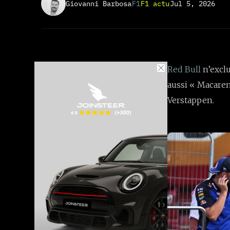
Giovanni Barbosa
F1
F1 actu
Jul 5, 2026
Red Bull
n’exclu
aussi « Macare
Verstappen.