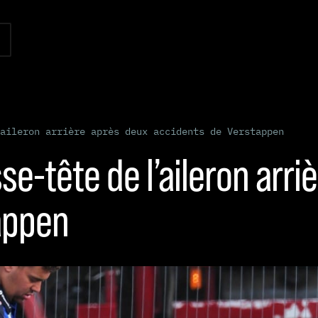
aileron arrière après deux accidents de Verstappen
se-tête de l’aileron arr
appen