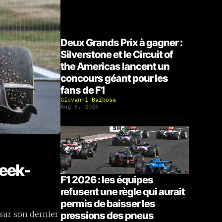
Deux Grands Prix à gagner :
Silverstone et le Circuit of
the Americas lancent un
concours géant pour les
fans de F1
Giovanni Barbosa
Aug 6, 2026
week-
F1 2026 : les équipes
refusent une règle qui aurait
permis de baisser les
 sur son dernier
pressions des pneus