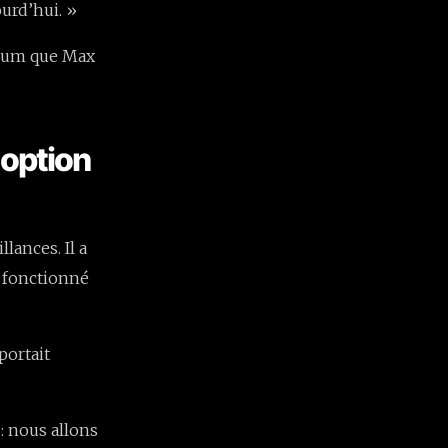
urd’hui. »
nimum que Max
 option
lances. Il a
s fonctionné
portait
: nous allons