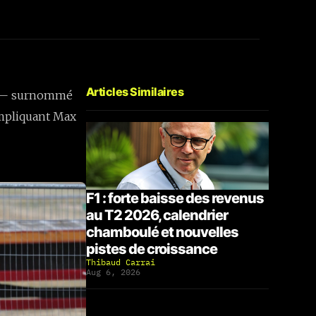
Articles Similaires
é » — surnommé
impliquant Max
F1 : forte baisse des revenus
au T2 2026, calendrier
chamboulé et nouvelles
pistes de croissance
Thibaud Carrai
Aug 6, 2026