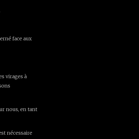
cerné face aux
es virages à
isons
ur nous, en tant
est nécessaire