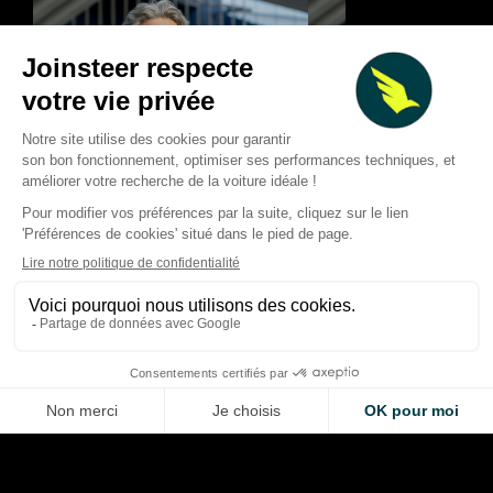
Miami Beach : un
Miami Beach : Jeffr
amendement de dernière
impose son parc aq
minute ouvre la voie au parc
au Fontainebleau gr
aquatique géant du
amendement de der
Fontainebleau
minute
Paul Laubier
Alexis Berthoud
Apr 3, 2026
Mar 31, 2026
LA VOITURE DE VOS RÊVES