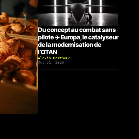
Du concept au combat sans
pilote ✈️ Europa, le catalyseur
de la modernisation de
l’OTAN
Alexis Berthoud
Oct 31, 2025