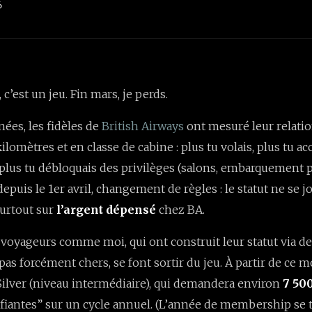
6
, c’est un jeu. Fin mars, je perds.
ées, les fidèles de
British Airways
ont mesuré leur relatio
lomètres et en classe de cabine : plus tu volais, plus tu a
t plus tu débloquais des privilèges (salons, embarquement p
depuis le 1er avril, changement de règles : le statut ne se j
surtout sur
l’argent dépensé
chez BA.
s voyageurs comme moi, qui ont construit leur statut via 
as forcément chers, se font sortir du jeu. À partir de ce mo
 Silver (niveau intermédiaire), qui demandera environ
7 50
fiantes” sur un cycle annuel. (L’année de membership se