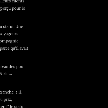
 leurs clients
 perçu pour le
u statut. Une
 voyageurs
 compagnie
arce qu’il avait
 absurdes pour
York →
tranche-t-il.
u prix,
ient” le statut…