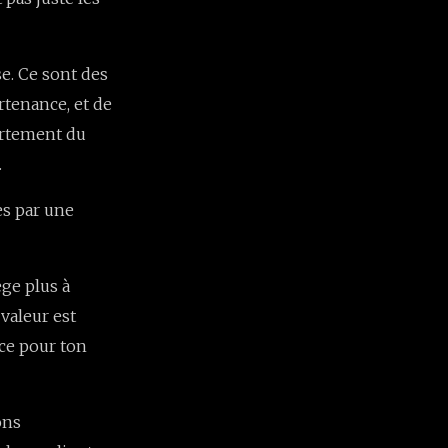
e. Ce sont des
rtenance, et de
portement du
.
es par une
ge plus à
 valeur est
ace pour ton
ons