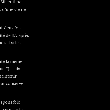
ilver, il ne
s d’une vie ne
i, deux fois
rité de BA, après
drait si les
onte la même
us. “Je suis
 maintenir
 pour conserver
responsable
pas juste les