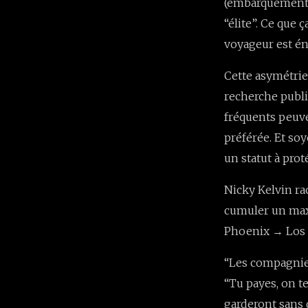
(embarquement, s
“élite”. Ce que 
voyageur est é
Cette asymétrie
recherche publi
fréquents peuve
préférée. Et soy
un statut à pro
Nicky Kelvin ra
cumuler un ma
Phoenix → Los A
“Les compagnies 
“Tu payes, on t
garderont sans d