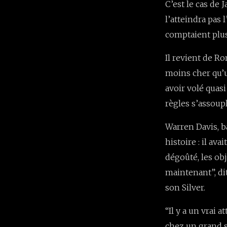
C’est le cas de 
l’atteindra pas 
comptaient plus”
Il revient de Ro
moins cher qu’un
avoir volé quas
règles s’assoupl
Warren Davis, b
histoire : il ava
dégoûté, les obj
maintenant”, dit
son Silver.
“Il y a un vrai
chez un grand s