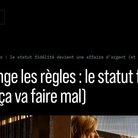
s : le statut fidélité devient une affaire d’argent (et 
ge les règles : le statut
ça va faire mal)