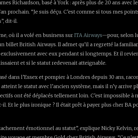
James Richardson, basé à York : après plus de 20 ans avec le S
l’an prochain. “Je suis déçu. C’est comme si tous mes point
, dit-il.
me, où il a volé en business sur
ITA Airways
—pour, selon lu
 billet British Airways. Il admet qu’il a regretté la familia
i exclusivement avec eux pendant si longtemps. Et il revien
issaient et si le statut redevenait atteignable.
asé dans l’Essex et pompier à Londres depuis 30 ans, rac
it atteint le statut avec l’ancien système, mais il n’y arrive pl
ectifs ont été déplacés tellement loin. C’est impossible à
-il. Et le plus ironique ? Il était prêt à payer plus cher BA
 attachement émotionnel au statut”, explique Nicky Kelvin, 
ite voyage et membre Gold chez British Airways. “Ce n’est 