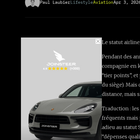
Paul Laubier
Lifestyle
Aviation
Apr 3, 202
Le statut airline
Pendant des ann
compagnie en ki
“tier points”, e
du siège). Mais 
distance, mais 
Traduction : le
fréquents mais p
adieu au statut
“dépenses quali