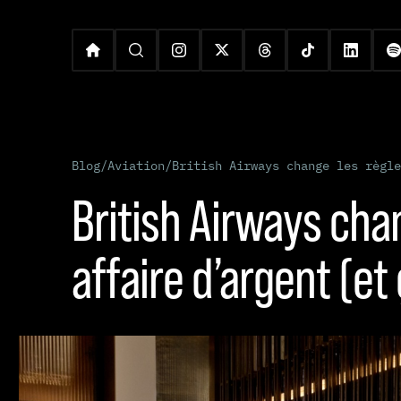
Blog
/
Aviation
/
British Airways change les règle
British Airways chan
affaire d’argent (et 