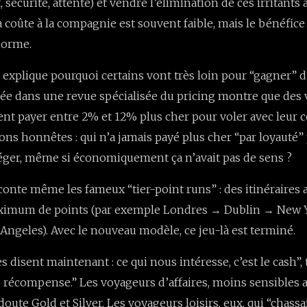
écurité, attente) et vendre l’élimination de ces irritants à
ça coûte à la compagnie est souvent faible, mais le bénéfice
norme.
 explique pourquoi certains vont très loin pour “gagner” d
ée dans une revue spécialisée du pricing montre que des
nt payer entre 2% et 12% plus cher pour voler avec leur
ons honnêtes : qui n’a jamais payé plus cher “par loyauté” p
téger, même si économiquement ça n’avait pas de sens ?
conte même les fameux “tier-point runs” : des itinéraires
ximum de points (par exemple Londres → Dublin → New 
ngeles). Avec le nouveau modèle, ce jeu-là est terminé.
disent maintenant : ce qui nous intéresse, c’est le cash”, 
e récompense.” Les voyageurs d’affaires, moins sensibles a
oute Gold et Silver. Les voyageurs loisirs, eux, qui “chassa