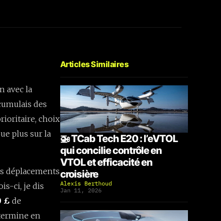
Articles Similaires
n avec la
ccumulais des
rioritaire, choix
oue plus sur la
🚁 TCab Tech E20 : l’eVTOL
qui concilie contrôle en
VTOL et efficacité en
des déplacements
croisière
Alexis Berthoud
is-ci, je dis
Jan 11, 2026
0 £
de
 termine en