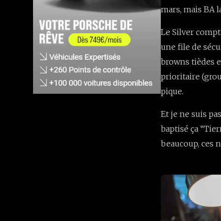
mars, mais BA la
Le Silver compt
une file de sécu
browns tièdes e
prioritaire (gr
pique.
Et je ne suis p
baptisé ça “Tie
beaucoup, ces n