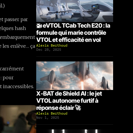
l.)
et passer par
🚁 eVTOL TCab Tech E20 : la
quelques hash
formule qui marie contrôle
un embarquement
VTOL et efficacité en vol
 les enlève… ça
Alexis Berthoud
Dec 28, 2025
t carrément
: pour
 inaccessibles.
X‑BAT de Shield AI : le jet
VTOL autonome furtif à
réponse éclair 🚀
Alexis Berthoud
Nov 1, 2025