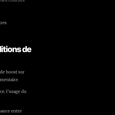
tres
itions de
 de boost sur
émentaire.
ce, l’usage du
ssance entre