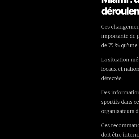
déroulem
Ces changements
importante de p
de 75 % qu’une 
La situation mé
locaux et natio
détectée.
Des informatio
sportifs dans c
organisateurs d
Ces recommanda
doit être interr