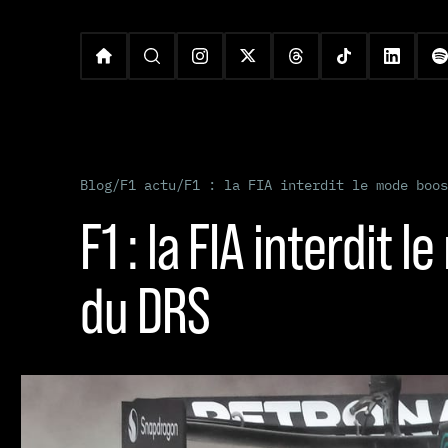
Blog
/
F1 actu
/
F1 : la FIA interdit le mode boos
F1 : la FIA interdit 
du DRS