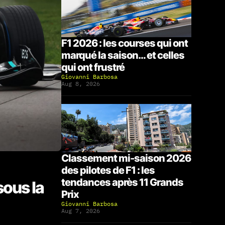
F1 2026 : les courses qui ont
marqué la saison… et celles
qui ont frustré
Giovanni Barbosa
Aug 8, 2026
Classement mi-saison 2026
des pilotes de F1 : les
tendances après 11 Grands
sous la
Prix
Giovanni Barbosa
Aug 7, 2026