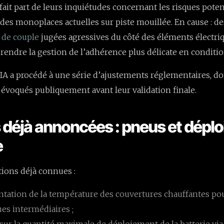
fait part de leurs inquiétudes concernant les risques potent
s monoplaces actuelles sur piste mouillée. En cause : de
s de couple
jugées agressives du côté des éléments électriq
 rendre la gestion de l’adhérence plus délicate en conditi
FIA a procédé à une série d’ajustements réglementaires, do
é évoqués publiquement avant leur validation finale.
déjà annoncées : pneus et dépl
e
tions déjà connues :
ation de la température des couvertures chauffantes pou
es intermédiaires ;
 sur la quantité maximale de déploiement de la batterie vi