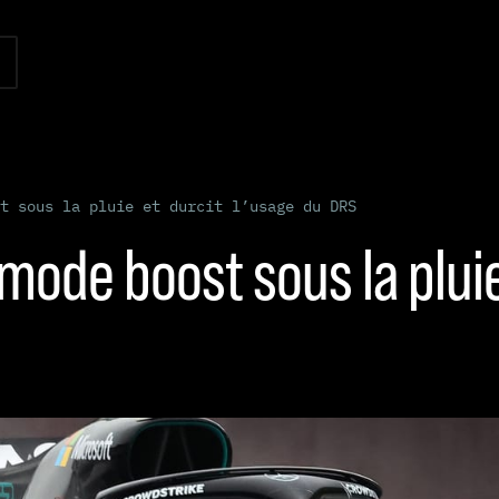
t sous la pluie et durcit l’usage du DRS
le mode boost sous la plui