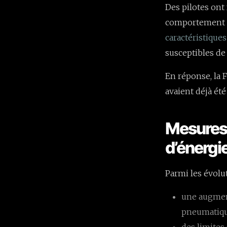
Des pilotes ont 
comportement de
caractéristique
susceptibles de
En réponse, la 
avaient déjà ét
Mesures 
d’énergi
Parmi les évolu
une augment
pneumatiqu
des limites