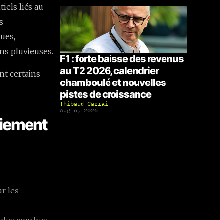
iels liés au
s
ues,
ons pluvieuses.
F1 : forte baisse des revenus
au T2 2026, calendrier
nt certains
chamboulé et nouvelles
pistes de croissance
Thibaud Carrai
Aug 6, 2026
oiement
r les
a des courbes