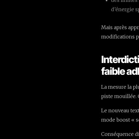
d’énergie s
Mais après appr
modifications 
Interdic
faible a
La mesure la pl
piste mouillée.
Le nouveau text
mode boost « se
Conséquence dire