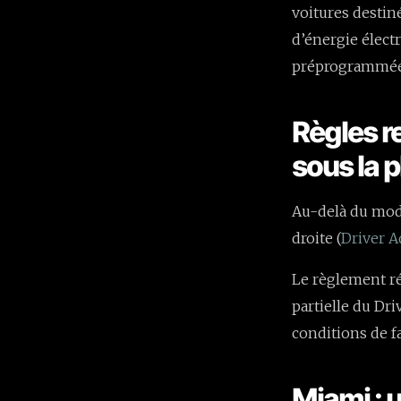
voitures destin
d’énergie élect
préprogrammée
Règles r
sous la p
Au-delà du mode
droite (
Driver 
Le règlement ré
partielle du Dr
conditions de f
Miami : u