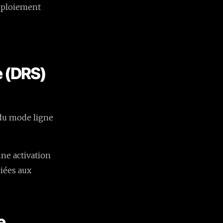
déploiement
e (DRS)
 du mode ligne
une activation
iées aux
e