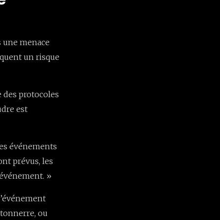
us une menace
oquent un risque
e des protocoles
udre est
 les événements
ont prévus, les
l’événement. »
 l’événement
e tonnerre, ou