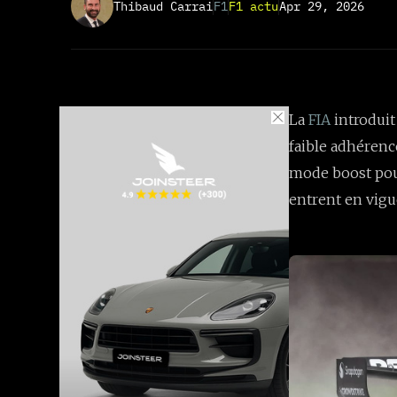
Thibaud Carrai
F1
F1 actu
Apr 29, 2026
La
FIA
introduit
faible adhérenc
mode boost pour
entrent en vigu