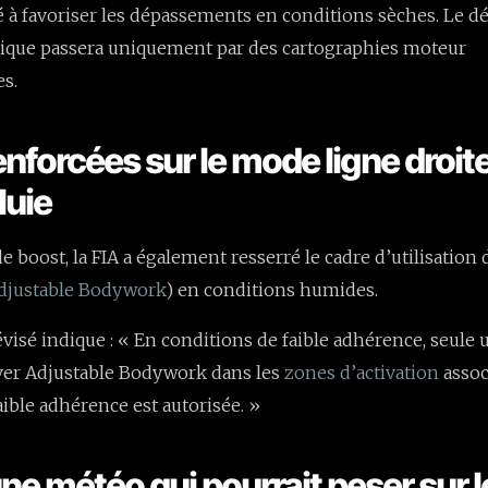
é à favoriser les dépassements en conditions sèches. Le 
rique passera uniquement par des cartographies moteur
s.
enforcées sur le mode ligne droit
luie
 boost, la FIA a également resserré le cadre d’utilisation
Adjustable Bodywork
) en conditions humides.
visé indique : « En conditions de faible adhérence, seule 
iver Adjustable Bodywork dans les
zones d’activation
assoc
aible adhérence est autorisée. »
ne météo qui pourrait peser sur l