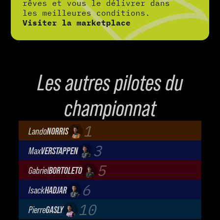
rêves et vous le délivrer dans
les meilleures conditions.
Visiter la marketplace
Les autres pilotes du
championnat
1
Lando
NORRIS
McLaren Mastercard F1 Team
3
Max
VERSTAPPEN
Oracle Red Bull Racing
5
Gabriel
BORTOLETO
Audi Revolut F1 Team
6
Isack
HADJAR
Oracle Red Bull Racing
10
Pierre
GASLY