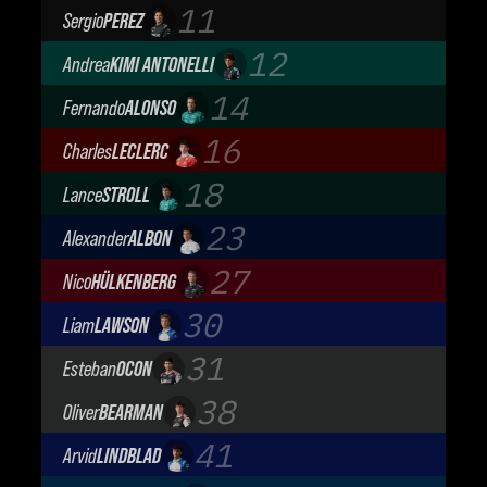
BWT Alpine Formula One Team
11
Sergio
PEREZ
Cadillac Formula 1 Team
12
Andrea
KIMI ANTONELLI
Mercedes-AMG Petronas F1 Team
14
Fernando
ALONSO
Aston Martin Aramco F1 Team
16
Charles
LECLERC
Scuderia Ferrari
18
Lance
STROLL
Aston Martin Aramco F1 Team
23
Alexander
ALBON
Atlassian Williams F1 Team
27
Nico
HÜLKENBERG
Audi Revolut F1 Team
30
Liam
LAWSON
Visa Cash App Racing Bulls
31
Esteban
OCON
TGR Haas F1 Team
38
Oliver
BEARMAN
TGR Haas F1 Team
41
Arvid
LINDBLAD
Visa Cash App Racing Bulls