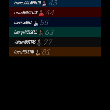
43
Franco
COLAPINTO
BWT Alpine Formula One Team
44
Lewis
HAMILTON
Scuderia Ferrari
55
Carlos
SAINZ
Atlassian Williams F1 Team
63
George
RUSSELL
Mercedes-AMG Petronas F1 Team
77
Valtteri
BOTTAS
Cadillac Formula 1 Team
81
Oscar
PIASTRI
McLaren Mastercard F1 Team