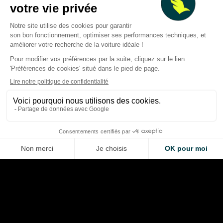
Deux Grands Prix à gagner :
Silverstone et le Circuit of the
F1 2026 : les équipe
Americas lancent un
une règle qui aurait
concours géant pour les fans
de baisser les pres
de F1
pneus
Giovanni Barbosa
Giovanni Barbosa
Aug 6, 2026
Aug 6, 2026
LA VOITURE DE VOS RÊVES