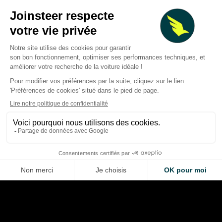
MotoGP à Silverstone : six
Raul Fernandez pro
dossiers mercato qui
chez Trackhouse Apri
s’accélèrent avant le GP de
stabilité enfin, mai
Grande-Bretagne
des preuves à appo
Quentin Viéban
Quentin Viéban
Aug 6, 2026
Aug 5, 2026
LA VOITURE DE VOS RÊVES