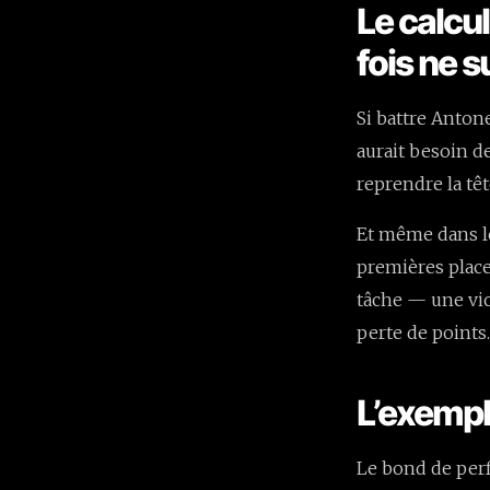
Le calcu
fois ne s
Si battre Antone
aurait besoin d
reprendre la tê
Et même dans l
premières place
tâche — une vict
perte de points
L’exemple
Le bond de perf