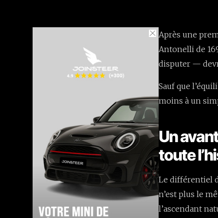
Après une premi
Antonelli de 16
disputer — devra
Sauf que l’équil
moins à un simp
Un avant
toute l’h
Le différentiel 
n’est plus le m
l’ascendant nat