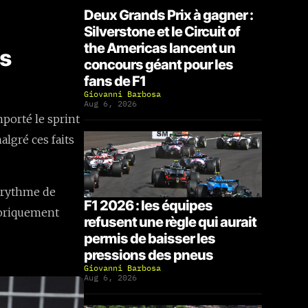
Deux Grands Prix à gagner :
Silverstone et le Circuit of
the Americas lancent un
is
concours géant pour les
fans de F1
Giovanni Barbosa
Aug 6, 2026
mporté le sprint
lgré ces faits
r rythme de
F1 2026 : les équipes
storiquement
refusent une règle qui aurait
permis de baisser les
pressions des pneus
Giovanni Barbosa
Aug 6, 2026