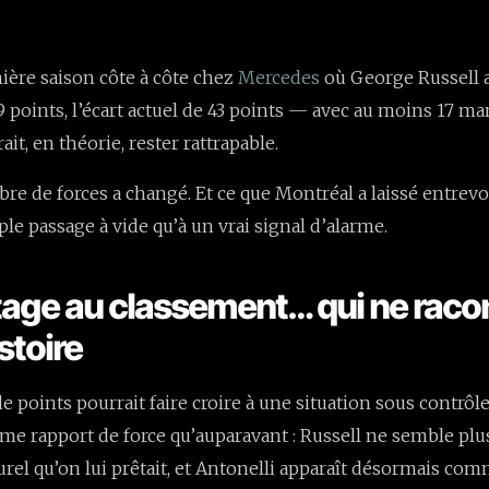
ère saison côte à côte chez
Mercedes
où George Russell 
9 points, l’écart actuel de 43 points — avec au moins 17 m
it, en théorie, rester rattrapable.
ibre de forces a changé. Et ce que Montréal a laissé entrev
le passage à vide qu’à un vrai signal d’alarme.
age au classement… qui ne raco
istoire
de points pourrait faire croire à une situation sous contrôle
ême rapport de force qu’auparavant : Russell ne semble plu
urel qu’on lui prêtait, et Antonelli apparaît désormais com