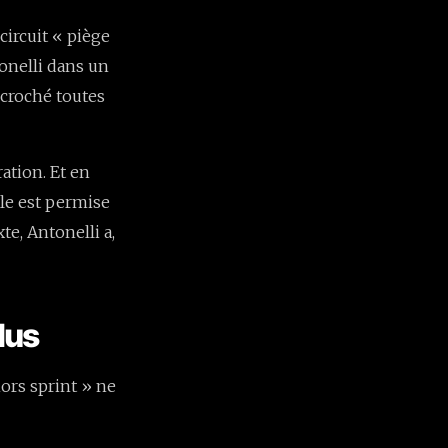
circuit « piège
tonelli dans un
écroché toutes
ration. Et en
le est permise
te, Antonelli a,
lus
hors sprint » ne