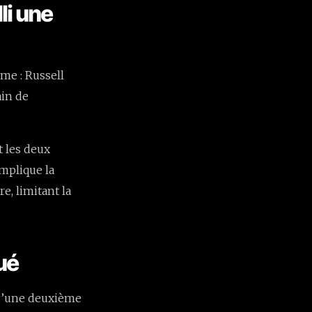
li une
ême : Russell
ain de
 les deux
mplique la
e, limitant la
oué
 d’une deuxième