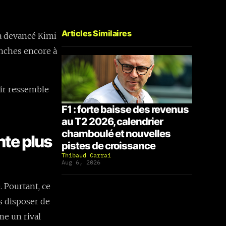
Articles Similaires
a devancé Kimi
anches encore à
oir ressemble
F1 : forte baisse des revenus
au T2 2026, calendrier
chamboulé et nouvelles
nte plus
pistes de croissance
Thibaud Carrai
Aug 6, 2026
. Pourtant, ce
s disposer de
me un rival