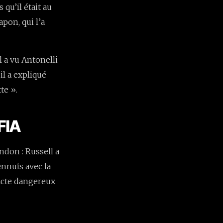
rs qu’il était au
pon, qui l’a
l a vu Antonelli
l a expliqué
te ».
 FIA
ndon : Russell a
 ennuis avec la
 acte dangereux