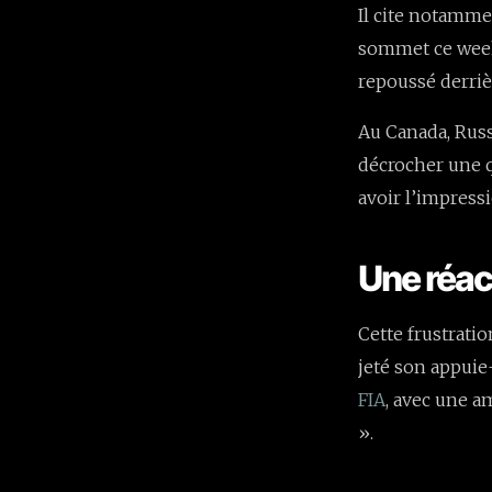
Il cite notamme
sommet ce week-
repoussé derriè
Au Canada, Russe
décrocher une q
avoir l’impressi
Une réact
Cette frustratio
jeté son appuie-
FIA
, avec une a
».