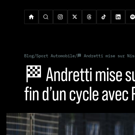
Blog
/
Sport Automobile
/
🏁 Andretti mise sur Nis
🏁 Andretti mise su
fin d’un cycle avec