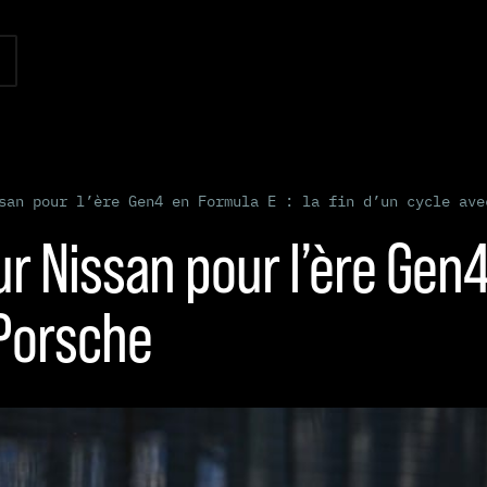
san pour l’ère Gen4 en Formula E : la fin d’un cycle ave
r Nissan pour l’ère Gen4 
 Porsche