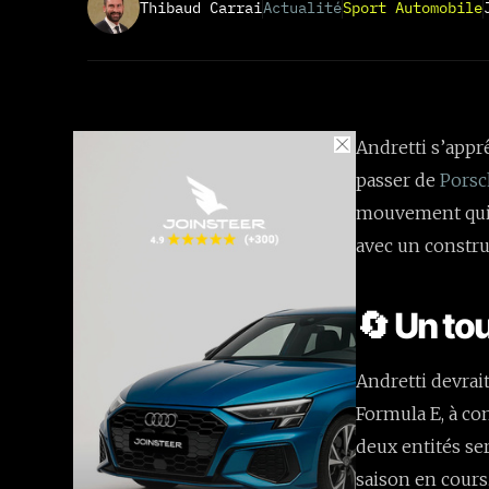
Thibaud Carrai
Actualité
Sport Automobile
Andretti s’appr
passer de
Pors
mouvement qui s
avec un constru
🔄 Un to
Andretti devrai
Formula E, à com
deux entités se
saison en cours