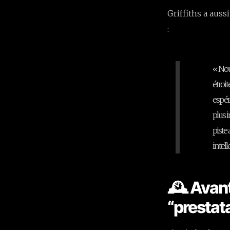
Griffiths a auss
:
« Nou
étroi
espér
plus 
piste 
intel
🕰️ Avan
“prestat