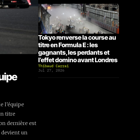
Tokyo renverse la course au
titre en Formula E : les
gagnants, les perdants et
l’effet domino avant Londres
Thibaud Carrai
Jul 27, 2026
uipe
de l’équipe
n titre
son dernière est
s devient un