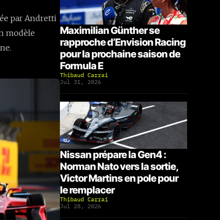
ée par Andretti
Maximilian Günther se
on modèle
rapproche d’Envision Racing
ne.
pour la prochaine saison de
Formula E
Thibaud Carrai
Jul 31, 2026
Nissan prépare la Gen4 :
Norman Nato vers la sortie,
Victor Martins en pole pour
le remplacer
Thibaud Carrai
Jul 28, 2026