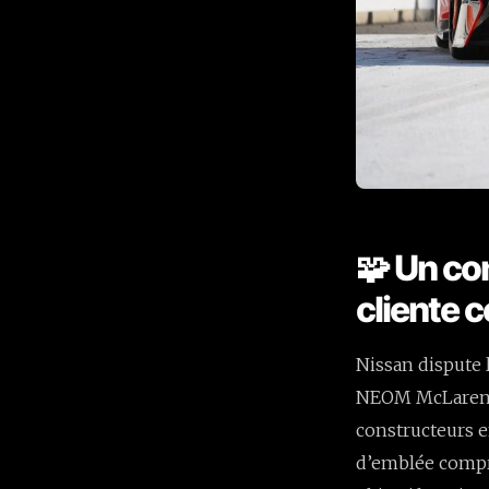
🧩 Un co
cliente c
Nissan dispute l
NEOM McLaren l’
constructeurs e
d’emblée compro