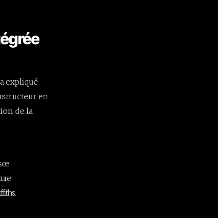
ntégrée
a expliqué
nstructeur en
ion de la
 ce
iture
fiths.