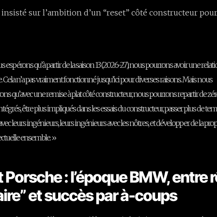
i insisté sur l’ambition d’un “reset” côté constructeur pou
s espérons qu’à partir de la saison 13 (2026-27), nous pourrons avoir une relati
te. Cela n’a pas vraiment fonctionné jusqu’ici pour diverses raisons. Mais nous
ons qu’avec une remise à plat côté constructeur, nous pourrons repartir de zéro
intégrés, être plus impliqués dans les essais du constructeur, passer plus de te
avec leurs ingénieurs, leurs ingénieurs avec les nôtres, et développer de la prop
lectuelle ensemble. »
t Porsche : l’époque BMW, entre r
aire” et succès par à-coups