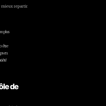
r mieux repartir
on plus
 : être
mps en
riété
ôle de