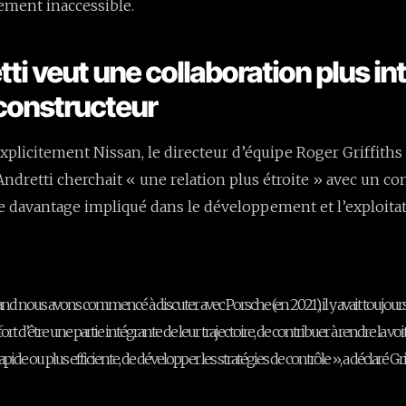
uement inaccessible.
tti veut une collaboration plus i
constructeur
licitement Nissan, le directeur d’équipe Roger Griffiths 
dretti cherchait « une relation plus étroite » avec un co
re davantage impliqué dans le développement et l’exploitat
nd nous avons commencé à discuter avec Porsche (en 2021), il y avait toujours
fort d’être une partie intégrante de leur trajectoire, de contribuer à rendre la vo
apide ou plus efficiente, de développer les stratégies de contrôle », a déclaré Grif