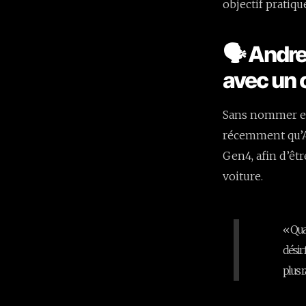
objectif pratiq
🗣️ Andre
avec un 
Sans nommer exp
récemment qu’An
Gen4, afin d’êt
voiture.
« Qua
désir 
plus r