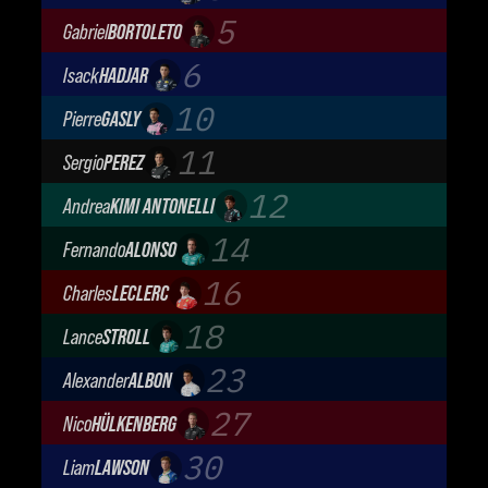
Oracle Red Bull Racing
5
Gabriel
BORTOLETO
Audi Revolut F1 Team
6
Isack
HADJAR
Oracle Red Bull Racing
10
Pierre
GASLY
BWT Alpine Formula One Team
11
Sergio
PEREZ
Cadillac Formula 1 Team
12
Andrea
KIMI ANTONELLI
Mercedes-AMG Petronas F1 Team
14
Fernando
ALONSO
Aston Martin Aramco F1 Team
16
Charles
LECLERC
Scuderia Ferrari
18
Lance
STROLL
Aston Martin Aramco F1 Team
23
Alexander
ALBON
Atlassian Williams F1 Team
27
Nico
HÜLKENBERG
Audi Revolut F1 Team
30
Liam
LAWSON