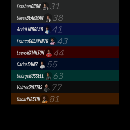
Visa Cash App Racing Bulls
31
Esteban
OCON
TGR Haas F1 Team
38
Oliver
BEARMAN
TGR Haas F1 Team
41
Arvid
LINDBLAD
Visa Cash App Racing Bulls
43
Franco
COLAPINTO
BWT Alpine Formula One Team
44
Lewis
HAMILTON
Scuderia Ferrari
55
Carlos
SAINZ
Atlassian Williams F1 Team
63
George
RUSSELL
Mercedes-AMG Petronas F1 Team
77
Valtteri
BOTTAS
Cadillac Formula 1 Team
81
Oscar
PIASTRI
McLaren Mastercard F1 Team