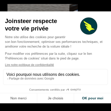
Racing Bulls : l’échec de
Barcelone 2024 qui a
F1 2026 : les course
déclenché la progression de
marqué la saison… e
2026
qui ont frustré
Thibaud Carrai
Giovanni Barbosa
Aug 9, 2026
Aug 8, 2026
LA VOITURE DE VOS RÊVES