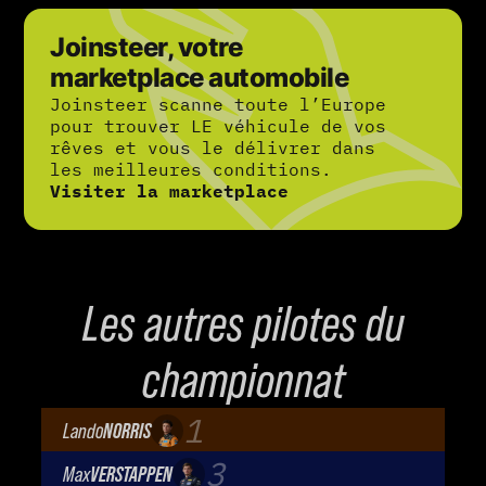
Joinsteer, votre
marketplace automobile
Joinsteer scanne toute l’Europe
pour trouver LE véhicule de vos
rêves et vous le délivrer dans
les meilleures conditions.
Visiter la marketplace
Les autres pilotes du
championnat
1
Lando
NORRIS
McLaren Mastercard F1 Team
3
Max
VERSTAPPEN