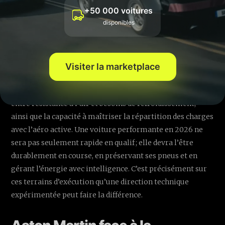
de fonctionnement élargie des systèmes hybrides et des
+50 000 voitures
fenêtrages de température très stricts. L’AMR26 a donc
disponibles
été pensée autour d’un « triangle d’or » : efficacité
aérodynamique, intégration énergétique et gestion
thermique.
Visiter la marketplace
Les zones les plus sensibles porteront sur : la propreté des
flux autour des roues avant et du plancher, l’équilibre
entre résistance à l’air et besoins de refroidissement,
ainsi que la capacité à maîtriser la répartition des charges
avec l’aéro active. Une voiture performante en 2026 ne
sera pas seulement rapide en qualif ; elle devra l’être
durablement en course, en préservant ses pneus et en
gérant l’énergie avec intelligence. C’est précisément sur
ces terrains d’exécution qu’une direction technique
expérimentée peut faire la différence.