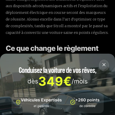
aux dispositifs aérodynamiques actifs et l’exploitation du
déploiement électrique en course seront des marqueurs
de réussite. Alonso excelle dans l’art d’optimiser ce type
de complexités, tandis que Stroll a montré par le passé sa
capacité à convertir une voiture saine en points réguliers.
Ce que change le règlement
2026 pour le design des
monoplaces 📐
Conduisez la voiture de vos rêves,
349€
Le cadre 2026 introduit une refonte profonde :
dès
/mois
rééquilibrage thermique/électrique, réduction de la
traînée, carburant durable, et un dispositif d’aéro active
destiné à concilier vitesse de pointe et appui dans les
Véhicules Expertisés
+260 points
virages. Concrètement, les ingénieurs doivent composer
et garantis
de contrôle
avec de nouveaux garde-fous aérodynamiques, une plage