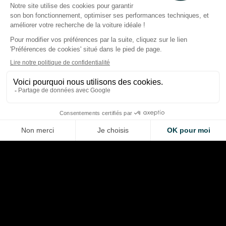
MotoGP à Silverston
Bezzecchi pulvérise le record
Marquez démarre l
du tour à Silverstone et
end en tête, Bezzec
propulse Aprilia en tête
impressionne pour 
Thibaud Carrai
Thibaud Carrai
Aug 7, 2026
Aug 7, 2026
LA VOITURE DE VOS RÊVES