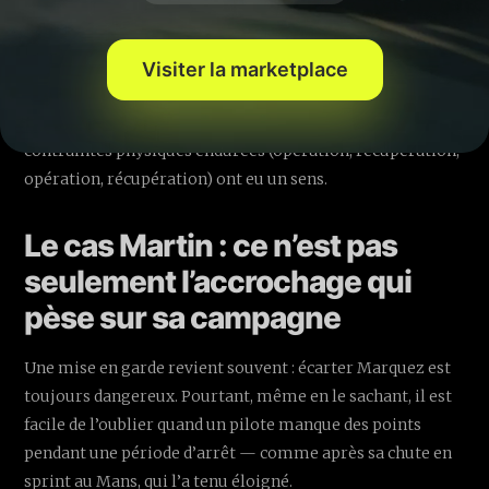
vendu ce scénario aux médias. Au contraire, le jeudi, il a
expliqué qu’il fallait oublier l’idée même de se battre pour
Visiter la marketplace
le podium.
Ce triomphe est donc aussi une validation intime : les
contraintes physiques endurées (opération, récupération,
opération, récupération) ont eu un sens.
Le cas Martin : ce n’est pas
seulement l’accrochage qui
pèse sur sa campagne
Une mise en garde revient souvent : écarter Marquez est
toujours dangereux. Pourtant, même en le sachant, il est
facile de l’oublier quand un pilote manque des points
pendant une période d’arrêt — comme après sa chute en
sprint au Mans, qui l’a tenu éloigné.