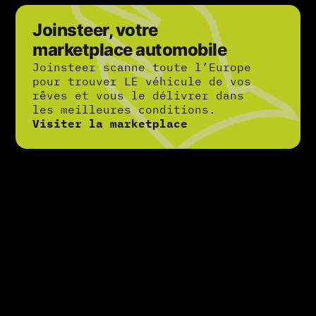
Joinsteer, votre
marketplace automobile
Joinsteer scanne toute l’Europe
pour trouver LE véhicule de vos
rêves et vous le délivrer dans
les meilleures conditions.
Visiter la marketplace