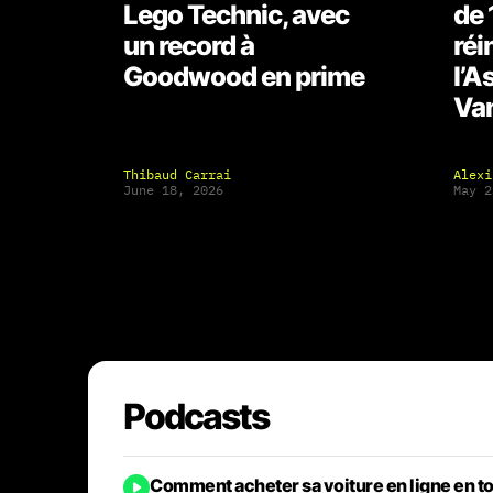
Lego Technic, avec
de 
un record à
réi
Goodwood en prime
l’A
Van
Thibaud Carrai
Alexi
June 18, 2026
May 2
Dernières actus
Podcasts
Comment acheter sa voiture en ligne en t
Motos