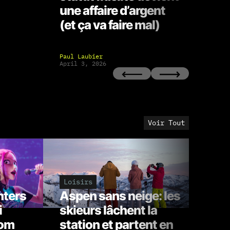
une affaire d’argent
ouv
(et ça va faire mal)
aq
Fo
Paul Laubier
Paul
April 3, 2026
Apri
Voir Tout
Loisirs
Aut
ters
Aspen sans neige: les
Ba
i
skieurs lâchent la
la 
oom
station et partent en
pr