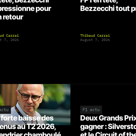
ressionne pour
Bezzecchi tout p
 retour
ud Carrai
Thibaud Carrai
t 7, 2026
August 7, 2026
actu
F1 actu
: forte baisse des
Deux Grands Prix
enus au T2 2026,
gagner : Silverst
endrier chamboulé
et le Circuit of th