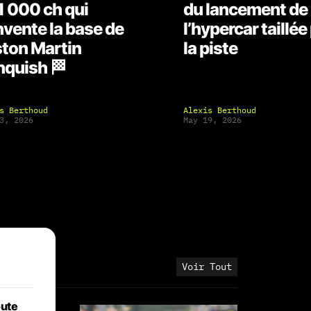
1 000 ch qui
du lancement de
nvente la base de
l’hypercar taillée
ston Martin
la piste
quish 🏁
s Berthoud
Alexis Berthoud
3, 2026
May 19, 2026
Voir Tout
oute