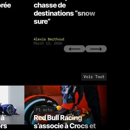
orée
chasse de
fu
destinations “snow
fon
sure”
Alexis Berthoud
Alex
March 12, 2026
Febr
Voir Tout
F1 actu
Aut
 à
Red Bull Racing
Qu
ors
s’associe à Crocs et
de