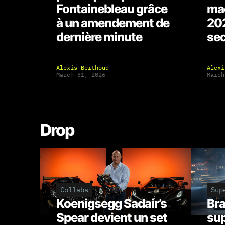
Fontainebleau grâce
mac
à un amendement de
202
dernière minute
se
Alexis Berthoud
Alexi
March 31, 2026
March
Drop
Collabs
Sup
Koenigsegg Sadair’s
Bra
Spear devient un set
sup