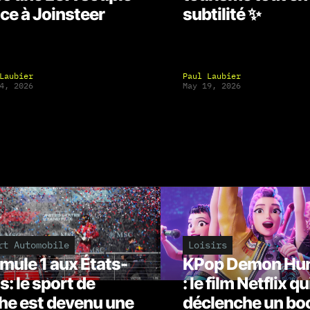
ce à Joinsteer
subtilité ✨
Laubier
Paul Laubier
4, 2026
May 19, 2026
rt Automobile
Loisirs
mule 1 aux États-
KPop Demon Hun
s: le sport de
: le film Netflix qu
he est devenu une
déclenche un b