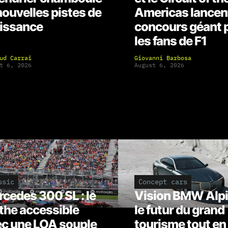
nouvelles pistes de
Americas lancen
issance
concours géant 
les fans de F1
ud Carrai
Giovanni Barbosa
t 6, 2026
August 6, 2026
ssic
Concept cars
cedes 300 SL : le
Vision BMW Alpi
he accessible
le futur du grand
c une LOA souple
tourisme tout en