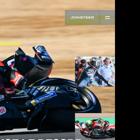
Nouveau
MotoGP à Silverstone : Alex
Marquez démarre le week-
end en tête, Bezzecchi
impressionne pour son
retour
Thibaud Carrai
Aug 7, 2026
MotoGP 2026 à Silverstone
: Alex Marquez démarre les
FP1 en tête, Bezzecchi tout
près