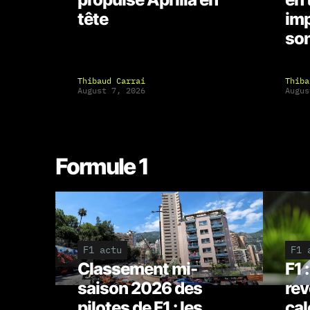
tête
imp
son
Thibaud Carrai
Thiba
August 7, 2026
Augus
Formule 1
F1 actu
F1 
Classement mi-
F1 
saison 2026 des
rev
pilotes de F1 : les
cal