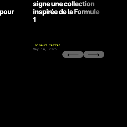
signe une collection
d’a
 pour
inspirée de la Formule
1
Thibaud Carrai
Alex
May 14, 2026
Apri