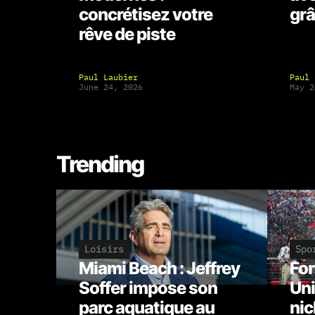
concrétisez votre
grâ
rêve de piste
Paul Laubier
Paul 
June 24, 2026
May 2
Trending
Loisirs
Spo
Miami Beach : Jeffrey
For
Soffer impose son
Uni
parc aquatique au
nic