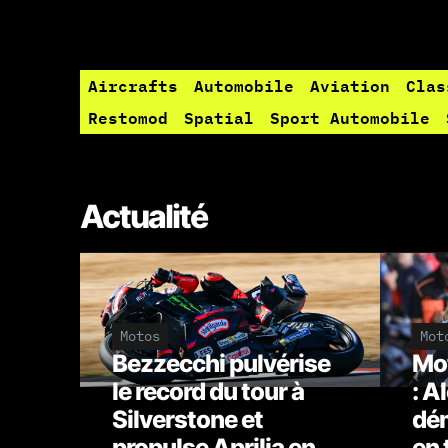
Aircrafts
Automobile
Aviation
Clas
Restomod
Spatial
Sport Automobile
Actualité
Motos
Mot
Bezzecchi pulvérise
Mot
le record du tour à
: A
Silverstone et
dém
propulse Aprilia en
en 