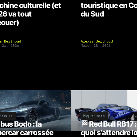
hine culturelle (et
touristique en C
6 va tout
du Sud
couer)
s Berthoud
Alexis Berthoud
 21, 2026
March 18, 2026
ercars
Hypercars
bus Bodo : la
🏁 Red Bull RB17 :
ercar carrossée
quoi s’attendre l