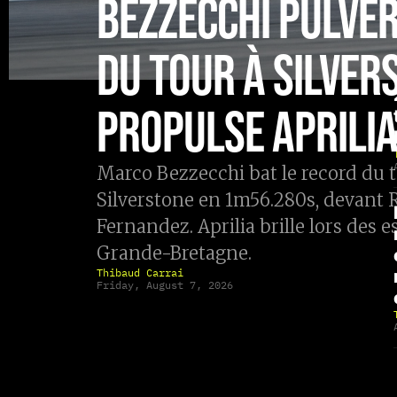
BEZZECCHI PULVÉR
DU TOUR À SILVER
PROPULSE APRILIA
Marco Bezzecchi bat le record du
Silverstone en 1m56.280s, devant 
Fernandez. Aprilia brille lors des 
Grande-Bretagne.
Thibaud Carrai
Friday, August 7, 2026