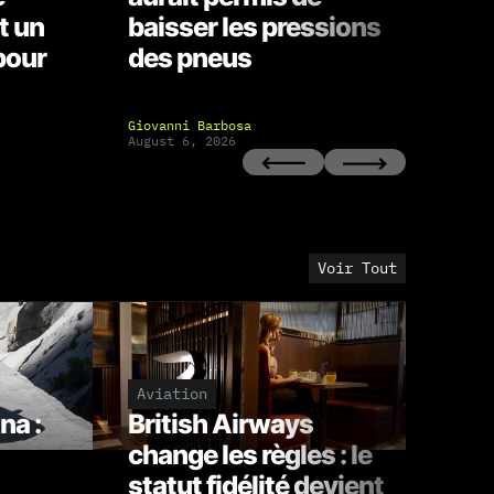
t un
baisser les pressions
le 
pour
des pneus
l’é
Giovanni Barbosa
Thib
August 6, 2026
Augu
Voir Tout
Aviation
Loi
na :
British Airways
Mi
change les règles : le
am
statut fidélité devient
de