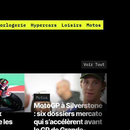
orlogerie
Hypercars
Loisirs
Motos
Voir Tout
Motos
Mot
MotoGP à Silverstone
Ra
x
: six dossiers mercato
pr
 les
qui s’accélèrent avant
Tr
le GP de Grande-
la 