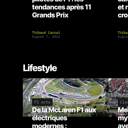
tendances après 11
et 
Grands Prix
cro
Thibaud Carrai
Thiba
August 7, 2026
Augus
Lifestyle
F1 actu
Cla
De la McLaren F1 aux
Mer
électriques
myt
modernes :
ave