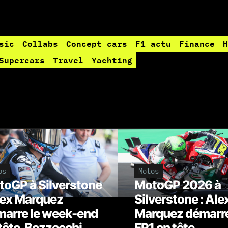
sic
Collabs
Concept cars
F1 actu
Finance
H
Supercars
Travel
Yachting
os
Motos
oGP à Silverstone
MotoGP 2026 à
lex Marquez
Silverstone : Ale
arre le week-end
Marquez démarre
tête, Bezzecchi
FP1 en tête,